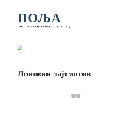
ПОЉА
часопис за књижевност и теорију
Ликовни лајтмотив