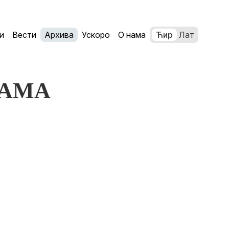
и
Вести
Архива
Ускоро
О нама
Ћир
Лат
ESAMA