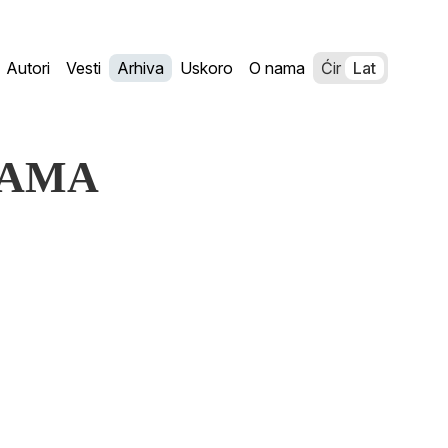
Autori
Vesti
Arhiva
Uskoro
O nama
Ćir
Lat
ESAMA