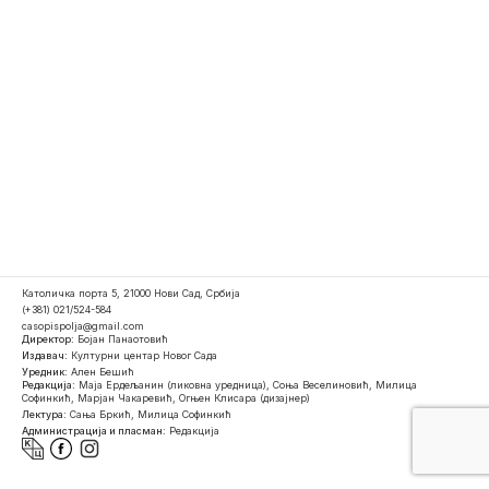
Католичка порта 5, 21000 Нови Сад, Србија
(+381) 021/524-584
casopispolja@gmail.com
Директор:
Бојан Панаотовић
Издавач:
Културни центар Новог Сада
Уредник:
Ален Бешић
Редакција:
Маја Ердељанин (ликовна уредница), Соња Веселиновић, Милица
Софинкић, Марјан Чакаревић, Огњен Клисара (дизајнер)
Лектура:
Сања Бркић, Милица Софинкић
Администрација и пласман:
Редакција