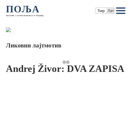
ПОЉА
Ћир
Лат
часопис за књижевност и теорију
Ликовни лајтмотив
Andrej Živor: DVA ZAPISA