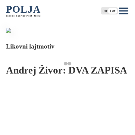
POLJA
Ćir
Lat
časopis za književnost i teoriju
Likovni lajtmotiv
Andrej Živor: DVA ZAPISA