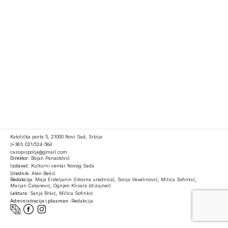
Katolička porta 5, 21000 Novi Sad, Srbija
(+381) 021/524-584
casopispolja@gmail.com
Direktor:
Bojan Panaotović
Izdavač:
Kulturni centar Novog Sada
Urednik:
Alen Bešić
Redakcija:
Maja Erdeljanin (likovna urednica), Sonja Veselinović, Milica Sofinkić,
Marjan Čakarević, Ognjen Klisara (dizajner)
Lektura:
Sanja Brkić, Milica Sofinkić
Administracija i plasman:
Redakcija