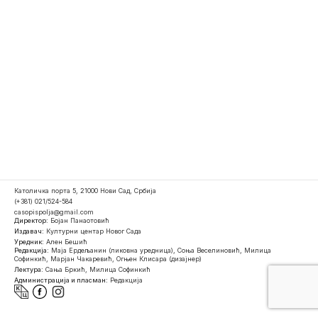
Католичка порта 5, 21000 Нови Сад, Србија
(+381) 021/524-584
casopispolja@gmail.com
Директор:
Бојан Панаотовић
Издавач:
Културни центар Новог Сада
Уредник:
Ален Бешић
Редакција:
Маја Ердељанин (ликовна уредница), Соња Веселиновић, Милица
Софинкић, Марјан Чакаревић, Огњен Клисара (дизајнер)
Лектура:
Сања Бркић, Милица Софинкић
Администрација и пласман:
Редакција