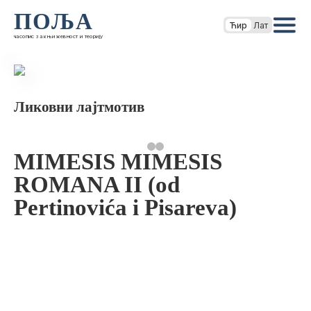
ПОЉА
Ћир
Лат
часопис за књижевност и теорију
Ликовни лајтмотив
MIMESIS MIMESIS
ROMANA II (od
Pertinovića i Pisareva)