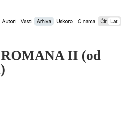
Autori
Vesti
Arhiva
Uskoro
O nama
Ćir
Lat
ROMANA II (od
)