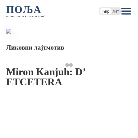
ПОЉА
Ћир
Лат
часопис за књижевност и теорију
Ликовни лајтмотив
Miron Kanjuh: D’
ETCETERA