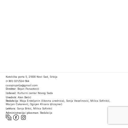
Katolička porta 5, 21000 Novi Sad, Srbija
(+381) 021/524-584
casopispolja@gmail.com
Direktor:
Bojan Panaotović
Izdavač:
Kulturni centar Novog Sada
Urednik:
Alen Bešić
Redakcija:
Maja Erdeljanin (likovna urednica), Sonja Veselinović, Milica Sofinkić,
Marjan Čakarević, Ognjen Klisara (dizajner)
Lektura:
Sanja Brkić, Milica Sofinkić
Administracija i plasman:
Redakcija