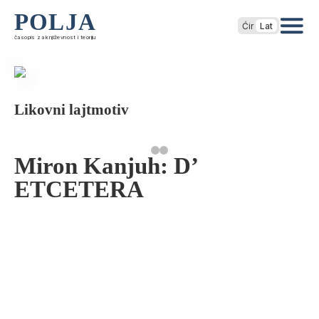
POLJA
Ćir
Lat
časopis za književnost i teoriju
Likovni lajtmotiv
Miron Kanjuh: D’
ETCETERA