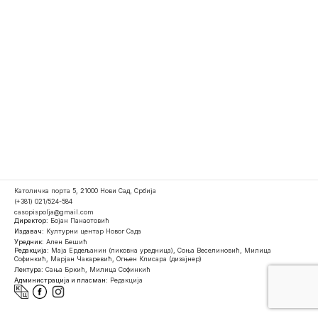
Католичка порта 5, 21000 Нови Сад, Србија
(+381) 021/524-584
casopispolja@gmail.com
Директор:
Бојан Панаотовић
Издавач:
Културни центар Новог Сада
Уредник:
Ален Бешић
Редакција:
Маја Ердељанин (ликовна уредница), Соња Веселиновић, Милица
Софинкић, Марјан Чакаревић, Огњен Клисара (дизајнер)
Лектура:
Сања Бркић, Милица Софинкић
Администрација и пласман:
Редакција