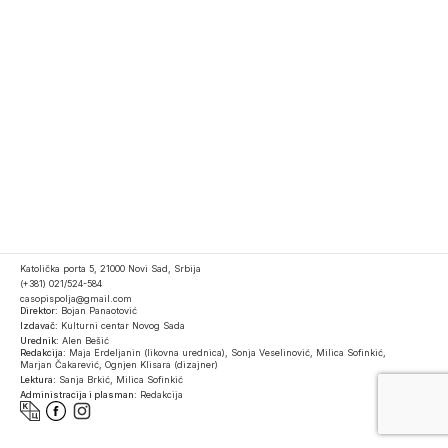
Katolička porta 5, 21000 Novi Sad, Srbija
(+381) 021/524-584
casopispolja@gmail.com
Direktor:
Bojan Panaotović
Izdavač:
Kulturni centar Novog Sada
Urednik:
Alen Bešić
Redakcija:
Maja Erdeljanin (likovna urednica), Sonja Veselinović, Milica Sofinkić,
Marjan Čakarević, Ognjen Klisara (dizajner)
Lektura:
Sanja Brkić, Milica Sofinkić
Administracija i plasman:
Redakcija