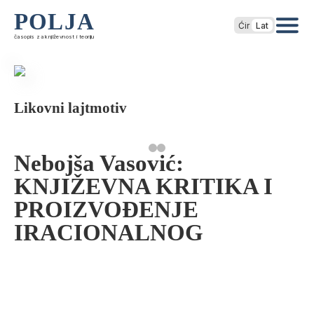
POLJA
Ćir
Lat
časopis za književnost i teoriju
Likovni lajtmotiv
Nebojša Vasović:
KNJIŽEVNA KRITIKA I
PROIZVOĐENJE
IRACIONALNOG