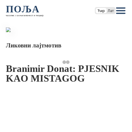
ПОЉА
Ћир
Лат
часопис за књижевност и теорију
Ликовни лајтмотив
Branimir Donat: PJESNIK
KAO MISTAGOG