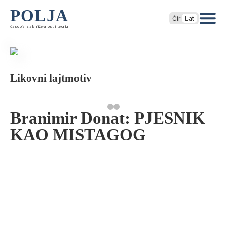
POLJA
Ćir
Lat
časopis za književnost i teoriju
Likovni lajtmotiv
Branimir Donat: PJESNIK
KAO MISTAGOG