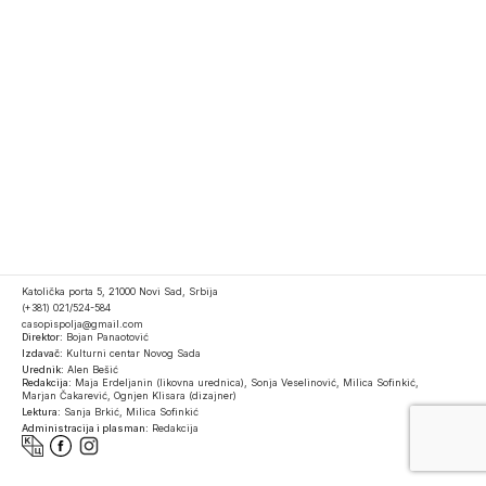
Katolička porta 5, 21000 Novi Sad, Srbija
(+381) 021/524-584
casopispolja@gmail.com
Direktor:
Bojan Panaotović
Izdavač:
Kulturni centar Novog Sada
Urednik:
Alen Bešić
Redakcija:
Maja Erdeljanin (likovna urednica), Sonja Veselinović, Milica Sofinkić,
Marjan Čakarević, Ognjen Klisara (dizajner)
Lektura:
Sanja Brkić, Milica Sofinkić
Administracija i plasman:
Redakcija