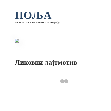
ПОЉА
часопис за књижевност и теорију
Ликовни лајтмотив