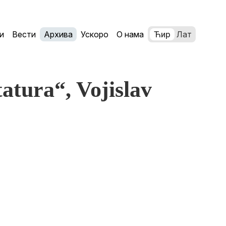
и
Вести
Архива
Ускоро
О нама
Ћир
Лат
atura“, Vojislav