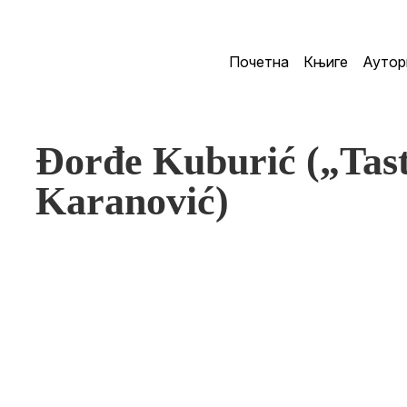
Почетна
Књиге
Аутор
Đorđe Kuburić („Tast
Karanović)