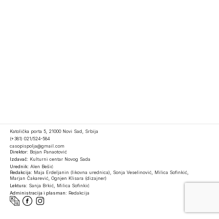
Katolička porta 5, 21000 Novi Sad, Srbija
(+381) 021/524-584
casopispolja@gmail.com
Direktor:
Bojan Panaotović
Izdavač:
Kulturni centar Novog Sada
Urednik:
Alen Bešić
Redakcija:
Maja Erdeljanin (likovna urednica), Sonja Veselinović, Milica Sofinkić,
Marjan Čakarević, Ognjen Klisara (dizajner)
Lektura:
Sanja Brkić, Milica Sofinkić
Administracija i plasman:
Redakcija