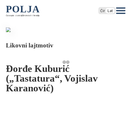
POLJA
Ćir
Lat
časopis za književnost i teoriju
Likovni lajtmotiv
Đorđe Kuburić
(„Tastatura“, Vojislav
Karanović)