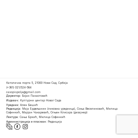
Католичка порта 5, 21000 Нови Сад, Србија
(+381) 021/524-584
casopispolja@gmail.com
Директор:
Бојан Панаотовић
Издавач:
Културни центар Новог Сада
Уредник:
Ален Бешић
Редакција:
Маја Ердељанин (ликовна уредница), Соња Веселиновић, Милица
Софинкић, Марјан Чакаревић, Огњен Клисара (дизајнер)
Лектура:
Сања Бркић, Милица Софинкић
Администрација и пласман:
Редакција