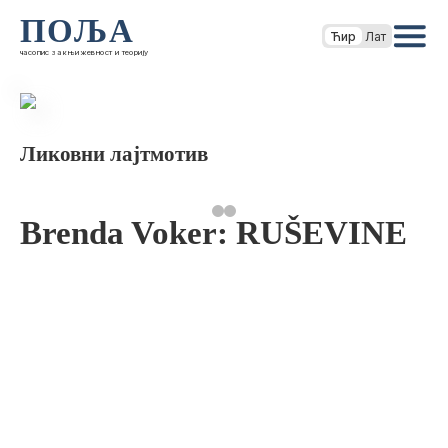
ПОЉА
Ћир
Лат
часопис за књижевност и теорију
Ликовни лајтмотив
Brenda Voker: RUŠEVINE