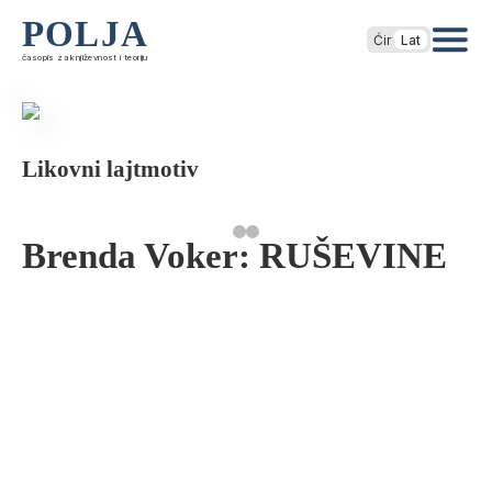
POLJA
Ćir
Lat
časopis za književnost i teoriju
Likovni lajtmotiv
Brenda Voker: RUŠEVINE