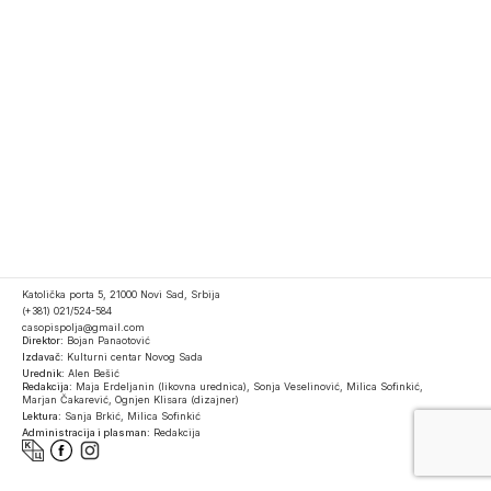
Katolička porta 5, 21000 Novi Sad, Srbija
(+381) 021/524-584
casopispolja@gmail.com
Direktor:
Bojan Panaotović
Izdavač:
Kulturni centar Novog Sada
Urednik:
Alen Bešić
Redakcija:
Maja Erdeljanin (likovna urednica), Sonja Veselinović, Milica Sofinkić,
Marjan Čakarević, Ognjen Klisara (dizajner)
Lektura:
Sanja Brkić, Milica Sofinkić
Administracija i plasman:
Redakcija