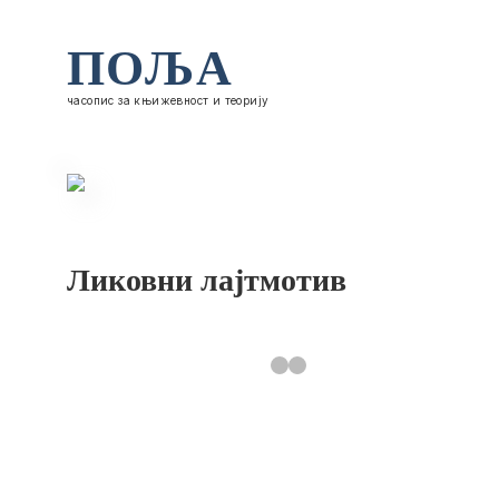
ПОЉА
часопис за књижевност и теорију
Ликовни лајтмотив