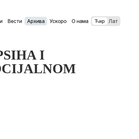
и
Вести
Архива
Ускоро
О нама
Ћир
Лат
PSIHA I
OCIJALNOM