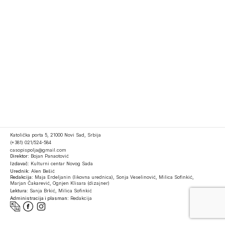
Katolička porta 5, 21000 Novi Sad, Srbija
(+381) 021/524-584
casopispolja@gmail.com
Direktor:
Bojan Panaotović
Izdavač:
Kulturni centar Novog Sada
Urednik:
Alen Bešić
Redakcija:
Maja Erdeljanin (likovna urednica), Sonja Veselinović, Milica Sofinkić,
Marjan Čakarević, Ognjen Klisara (dizajner)
Lektura:
Sanja Brkić, Milica Sofinkić
Administracija i plasman:
Redakcija