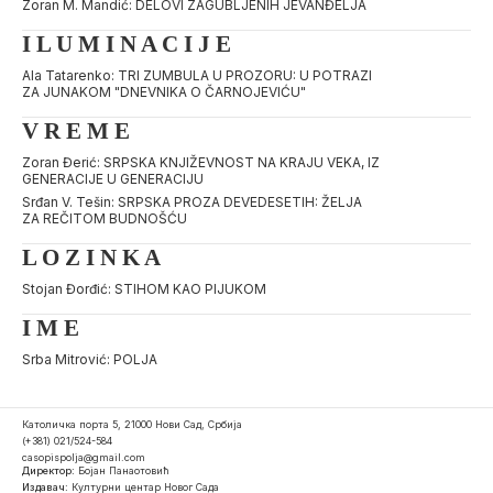
Zoran M. Mandić: DELOVI ZAGUBLJENIH JEVANĐELJA
I L U M I N A C I J E
Ala Tatarenko: TRI ZUMBULA U PROZORU: U POTRAZI
ZA JUNAKOM "DNEVNIKA O ČARNOJEVIĆU"
V R E M E
Zoran Đerić: SRPSKA KNJIŽEVNOST NA KRAJU VEKA, IZ
GENERACIJE U GENERACIJU
Srđan V. Tešin: SRPSKA PROZA DEVEDESETIH: ŽELJA
ZA REČITOM BUDNOŠĆU
L O Z I N K A
Stojan Đorđić: STIHOM KAO PIJUKOM
I M E
Srba Mitrović: POLJA
Католичка порта 5, 21000 Нови Сад, Србија
(+381) 021/524-584
casopispolja@gmail.com
Директор:
Бојан Панаотовић
Издавач:
Културни центар Новог Сада