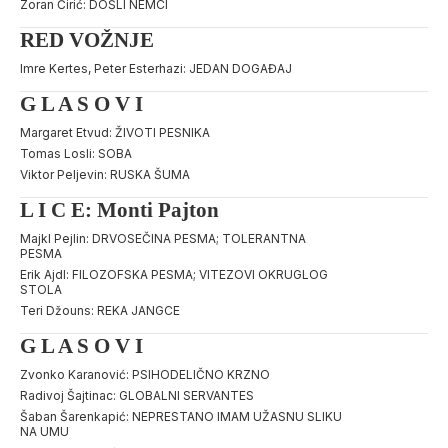
Zoran Ćirić: DOŠLI NEMCI
RED VOŽNJE
Imre Kertes, Peter Esterhazi: JEDAN DOGAĐAJ
G L A S O V I
Margaret Etvud: ŽIVOTI PESNIKA
Tomas Losli: SOBA
Viktor Peljevin: RUSKA ŠUMA
L I C E: Monti Pajton
Majkl Pejlin: DRVOSEČINA PESMA; TOLERANTNA
PESMA
Erik Ajdl: FILOZOFSKA PESMA; VITEZOVI OKRUGLOG
STOLA
Teri Džouns: REKA JANGCE
G L A S O V I
Zvonko Karanović: PSIHODELIČNO KRZNO
Radivoj Šajtinac: GLOBALNI SERVANTES
Šaban Šarenkapić: NEPRESTANO IMAM UŽASNU SLIKU
NA UMU