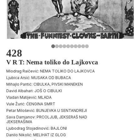
428
V R T: Nema toliko do Lajkovca
Miodrag Raičević: NEMA TOLIKO DO LAJKOVCA
Ljubica Arsić: MUSAKA OD BUBACA
Mihajlo Pantić: CIBULKA, PIVSKI MANEKEN
David Albahari: JOŠ O CIBULKI
Vladan Matijević: MLADA
Vule Žurić: ĆENGINA SMRT
Petar Milošević: BUNJEVKA U SENTANDREJI
Sava Damjanov: PRCOLJUB, JEKSERAŠ NAD
JEKSERAŠIMA
Ljubodrag Stojadinović: BAJLONI
Danilo Nikolić: MELIHAT IZ GLOG