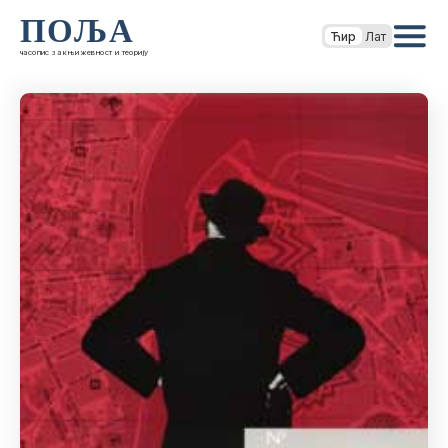
ПОЉА
Ћир
Лат
часопис за књижевност и теорију