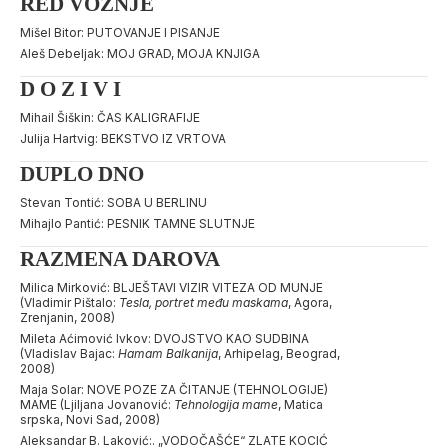
RED VOŽNJE
Mišel Bitor: PUTOVANJE I PISANJE
Aleš Debeljak: MOJ GRAD, MOJA KNJIGA
D O Z I V I
Mihail Šiškin: ČAS KALIGRAFIJE
Julija Hartvig: BEKSTVO IZ VRTOVA
DUPLO DNO
Stevan Tontić: SOBA U BERLINU
Mihajlo Pantić: PESNIK TAMNE SLUTNJE
RAZMENA DAROVA
Milica Mirković: BLJEŠTAVI VIZIR VITEZA OD MUNJE
(Vladimir Pištalo:
Tesla, portret među maskama
, Agora,
Zrenjanin, 2008)
Mileta Aćimović Ivkov: DVOJSTVO KAO SUDBINA
(Vladislav Bajac:
Hamam Balkanija
, Arhipelag, Beograd,
2008)
Maja Solar: NOVE POZE ZA ČITANJE (TEHNOLOGIJE)
MAME (Ljiljana Jovanović:
Tehnologija mame
, Matica
srpska, Novi Sad, 2008)
Aleksandar B. Laković:. „VODOČAŠĆE“ ZLATE KOCIĆ