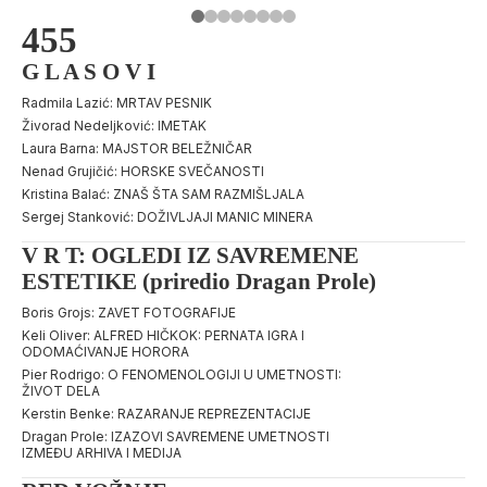
455
G L A S O V I
Radmila Lazić: MRTAV PESNIK
Živorad Nedeljković: IMETAK
Laura Barna: MAJSTOR BELEŽNIČAR
Nenad Grujičić: HORSKE SVEČANOSTI
Kristina Balać: ZNAŠ ŠTA SAM RAZMIŠLJALA
Sergej Stanković: DOŽIVLJAJI MANIC MINERA
V R T: OGLEDI IZ SAVREMENE
ESTETIKE (priredio Dragan Prole)
Boris Grojs: ZAVET FOTOGRAFIJE
Keli Oliver: ALFRED HIČKOK: PERNATA IGRA I
ODOMAĆIVANJE HORORA
Pier Rodrigo: O FENOMENOLOGIJI U UMETNOSTI:
ŽIVOT DELA
Kerstin Benke: RAZARANJE REPREZENTACIJE
Dragan Prole: IZAZOVI SAVREMENE UMETNOSTI
IZMEĐU ARHIVA I MEDIJA