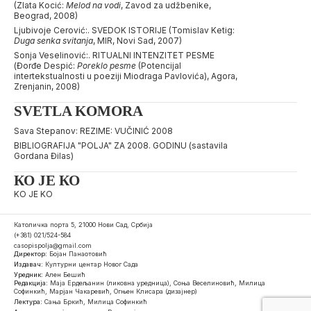
(Zlata Kocić:
Melod na vodi
, Zavod za udžbenike,
Beograd, 2008)
Ljubivoje Cerović:. SVEDOK ISTORIJE (Tomislav Ketig:
Duga senka svitanja
, MIR, Novi Sad, 2007)
Sonja Veselinović:. RITUALNI INTENZITET PESME
(Đorđe Despić:
Poreklo pesme
(Potencijal
intertekstualnosti u poeziji Miodraga Pavlovića), Agora,
Zrenjanin, 2008)
SVETLA KOMORA
Sava Stepanov: REZIME: VUČINIĆ 2008
BIBLIOGRAFIJA "POLJA" ZA 2008. GODINU (sastavila
Gordana Đilas)
КО ЈЕ КО
KO JE KO
Католичка порта 5, 21000 Нови Сад, Србија
(+381) 021/524-584
casopispolja@gmail.com
Директор:
Бојан Панаотовић
Издавач:
Културни центар Новог Сада
Уредник:
Ален Бешић
Редакција:
Маја Ердељанин (ликовна уредница), Соња Веселиновић, Милица
Софинкић, Марјан Чакаревић, Огњен Клисара (дизајнер)
Лектура:
Сања Бркић, Милица Софинкић