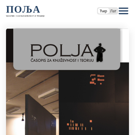
ПОЉА
Ћир
Лат
часопис за књижевност и теорију