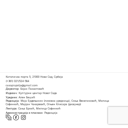
Католичка порта 5, 21000 Нови Сад, Србија
(+381) 021/524-584
casopispolja@gmail.com
Директор:
Бојан Панаотовић
Издавач:
Културни центар Новог Сада
Уредник:
Ален Бешић
Редакција:
Маја Ердељанин (ликовна уредница), Соња Веселиновић, Милица
Софинкић, Марјан Чакаревић, Огњен Клисара (дизајнер)
Лектура:
Сања Бркић, Милица Софинкић
Администрација и пласман:
Редакција