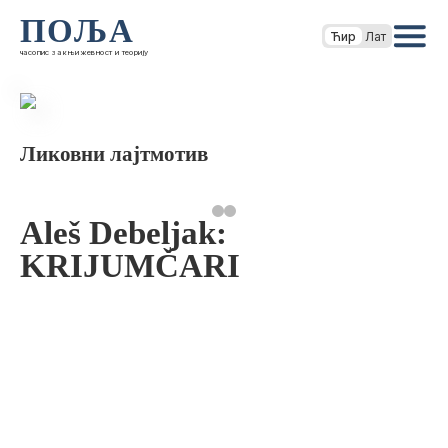
ПОЉА
Ћир
Лат
часопис за књижевност и теорију
Ликовни лајтмотив
Aleš Debeljak:
KRIJUMČARI