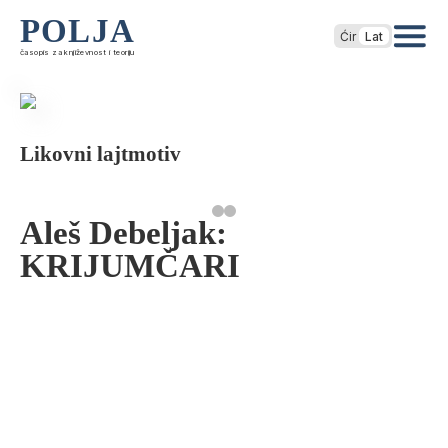
POLJA
Ćir
Lat
časopis za književnost i teoriju
Likovni lajtmotiv
Aleš Debeljak:
KRIJUMČARI