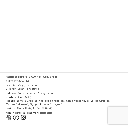
Katolička porta 5, 21000 Novi Sad, Srbija
(+381) 021/524-584
casopispolja@gmail.com
Direktor:
Bojan Panaotović
Izdavač:
Kulturni centar Novog Sada
Urednik:
Alen Bešić
Redakcija:
Maja Erdeljanin (likovna urednica), Sonja Veselinović, Milica Sofinkić,
Marjan Čakarević, Ognjen Klisara (dizajner)
Lektura:
Sanja Brkić, Milica Sofinkić
Administracija i plasman:
Redakcija