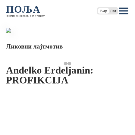
ПОЉА
Ћир
Лат
часопис за књижевност и теорију
Ликовни лајтмотив
Anđelko Erdeljanin:
PROFIKCIJA