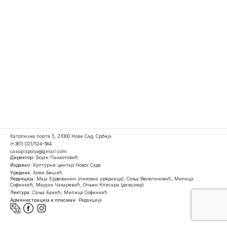
Католичка порта 5, 21000 Нови Сад, Србија
(+381) 021/524-584
casopispolja@gmail.com
Директор:
Бојан Панаотовић
Издавач:
Културни центар Новог Сада
Уредник:
Ален Бешић
Редакција:
Маја Ердељанин (ликовна уредница), Соња Веселиновић, Милица
Софинкић, Марјан Чакаревић, Огњен Клисара (дизајнер)
Лектура:
Сања Бркић, Милица Софинкић
Администрација и пласман:
Редакција