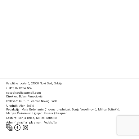
Katolička porta 5, 21000 Novi Sad, Srbija
(+381) 021/524-584
casopispolja@gmail.com
Direktor:
Bojan Panaotović
Izdavač:
Kulturni centar Novog Sada
Urednik:
Alen Bešić
Redakcija:
Maja Erdeljanin (likovna urednica), Sonja Veselinović, Milica Sofinkić,
Marjan Čakarević, Ognjen Klisara (dizajner)
Lektura:
Sanja Brkić, Milica Sofinkić
Administracija i plasman:
Redakcija