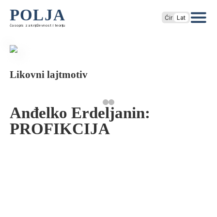
POLJA
Ćir
Lat
časopis za književnost i teoriju
Likovni lajtmotiv
Anđelko Erdeljanin:
PROFIKCIJA