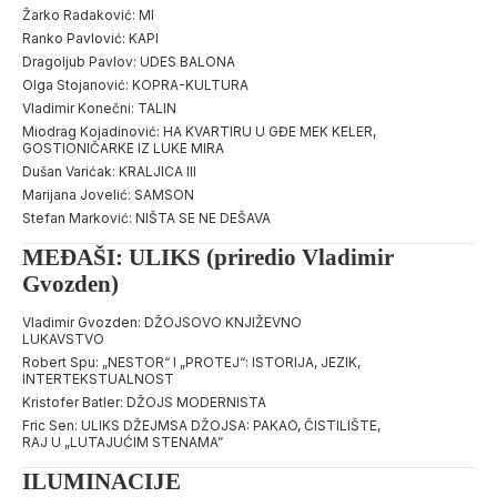
Žarko Radaković: MI
Ranko Pavlović: KAPI
Dragoljub Pavlov: UDES BALONA
Olga Stojanović: KOPRA-KULTURA
Vladimir Konečni: TALIN
Miodrag Kojadinović: HA KVARTIRU U GĐE MEK KELER,
GOSTIONIČARKE IZ LUKE MIRA
Dušan Varićak: KRALJICA III
Marijana Jovelić: SAMSON
Stefan Marković: NIŠTA SE NE DEŠAVA
MEĐAŠI: ULIKS (priredio Vladimir
Gvozden)
Vladimir Gvozden: DŽOJSOVO KNJIŽEVNO
LUKAVSTVO
Robert Spu: „NESTOR“ I „PROTEJ“: ISTORIJA, JEZIK,
INTERTEKSTUALNOST
Kristofer Batler: DŽOJS MODERNISTA
Fric Sen: ULIKS DŽEJMSA DŽOJSA: PAKAO, ČISTILIŠTE,
RAJ U „LUTAJUĆIM STENAMA”
ILUMINACIJE