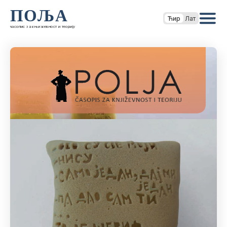
ПОЉА
Ћир
Лат
часопис за књижевност и теорију