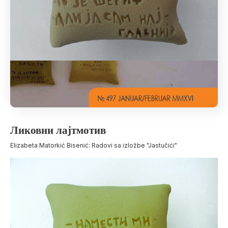
Ликовни лајтмотив
Elizabeta Matorkić Bisenić: Radovi sa izložbe "Jastučići"