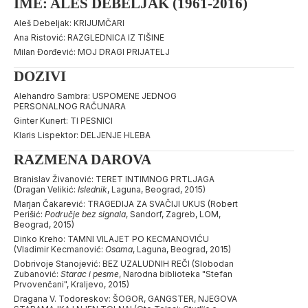
IME: ALEŠ DEBELJAK (1961-2016)
Aleš Debeljak: KRIJUMČARI
Ana Ristović: RAZGLEDNICA IZ TIŠINE
Milan Đorđević: MOJ DRAGI PRIJATELJ
DOZIVI
Alehandro Sambra: USPOMENE JEDNOG
PERSONALNOG RAČUNARA
Ginter Kunert: TI PESNICI
Klaris Lispektor: DELJENJE HLEBA
RAZMENA DAROVA
Branislav Živanović: TERET INTIMNOG PRTLJAGA
(Dragan Velikić:
Islednik
, Laguna, Beograd, 2015)
Marjan Čakarević: TRAGEDIJA ZA SVAČIJI UKUS (Robert
Perišić:
Područje bez signala
, Sandorf, Zagreb, LOM,
Beograd, 2015)
Dinko Kreho: TAMNI VILAJET PO KECMANOVIĆU
(Vladimir Kecmanović:
Osama
, Laguna, Beograd, 2015)
Dobrivoje Stanojević: BEZ UZALUDNIH REČI (Slobodan
Zubanović:
Starac i pesme
, Narodna biblioteka "Stefan
Prvovenčani", Kraljevo, 2015)
Dragana V. Todoreskov: ŠOGOR, GANGSTER, NJEGOVA