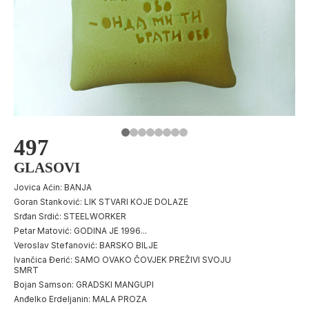
497
GLASOVI
Jovica Aćin: BANJA
Goran Stanković: LIK STVARI KOJE DOLAZE
Srđan Srdić: STEELWORKER
Petar Matović: GODINA JE 1996...
Veroslav Stefanović: BARSKO BILJE
Ivančica Đerić: SAMO OVAKO ČOVJEK PREŽIVI SVOJU
SMRT
Bojan Samson: GRADSKI MANGUPI
Anđelko Erdeljanin: MALA PROZA