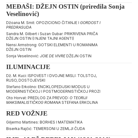
MEĐAŠI: DŽEJN OSTIN (priredila Sonja
Veselinović)
Džoana M. Smit: OPOZICIONO ČITANJE I
GORDOST I
PREDRASUDA
Sandra M. Gilbert i Suzan Gubar: PRIKRIVENA PRIČA
DŽEJN OSTIN (I NJENI TAJNI AGENTI)
Nensi Armstrong: GOTSKI ELEMENTI U ROMANIMA
DŽEJN OSTIN
Sonja Veselinović:
JOIE DE VIVRE
DŽEJN OSTIN
ILUMINACIJE
Dž. M. Kuci: ISPOVEST I DVOJNE MISLI: TOLSTOJ,
RUSO, DOSTOJEVSKI
Stefano Erkolino: ENCIKLOPEDIJSKI MODUS U
MODERNISTIČKOJ I POSTMODERNISTIČKOJ PROZI
Oto Horvat: PREDLOG ZA PREVOD:
O TEORIJI
MAKSIMALISTIČKOG ROMANA
STEFANA ERKOLINA
RED VOŽNJE
Giljermo Martines: BORHES I MATEMATIKA
Biserka Rajčić: TEMERSONI U ZEMLJI ČUDA