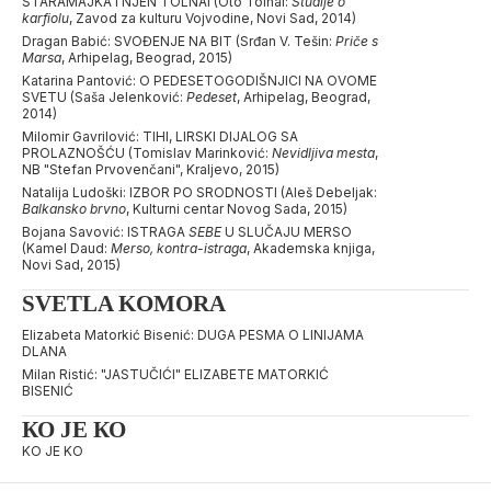
STARAMAJKA I NJEN TOLNAI (Oto Tolnai:
Studije o
karfiolu
, Zavod za kulturu Vojvodine, Novi Sad, 2014)
Dragan Babić: SVOĐENJE NA BIT (Srđan V. Tešin:
Priče s
Marsa
, Arhipelag, Beograd, 2015)
Katarina Pantović: O PEDESETOGODIŠNJICI NA OVOME
SVETU (Saša Jelenković:
Pedeset
, Arhipelag, Beograd,
2014)
Milomir Gavrilović: TIHI, LIRSKI DIJALOG SA
PROLAZNOŠĆU (Tomislav Marinković:
Nevidljiva mesta
,
NB "Stefan Prvovenčani", Kraljevo, 2015)
Natalija Ludoški: IZBOR PO SRODNOSTI (Aleš Debeljak:
Balkansko brvno
, Kulturni centar Novog Sada, 2015)
Bojana Savović: ISTRAGA
SEBE
U SLUČAJU MERSO
(Kamel Daud:
Merso, kontra-istraga
, Akademska knjiga,
Novi Sad, 2015)
SVETLA KOMORA
Elizabeta Matorkić Bisenić: DUGA PESMA O LINIJAMA
DLANA
Milan Ristić: "JASTUČIĆI" ELIZABETE MATORKIĆ
BISENIĆ
КО ЈЕ КО
KO JE KO