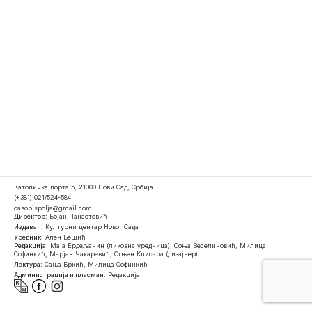
Католичка порта 5, 21000 Нови Сад, Србија
(+381) 021/524-584
casopispolja@gmail.com
Директор:
Бојан Панаотовић
Издавач:
Културни центар Новог Сада
Уредник:
Ален Бешић
Редакција:
Маја Ердељанин (ликовна уредница), Соња Веселиновић, Милица
Софинкић, Марјан Чакаревић, Огњен Клисара (дизајнер)
Лектура:
Сања Бркић, Милица Софинкић
Администрација и пласман:
Редакција