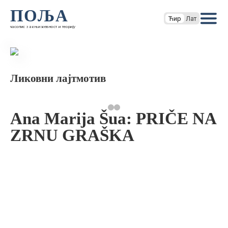
ПОЉА
Ћир
Лат
часопис за књижевност и теорију
Ликовни лајтмотив
Ana Marija Šua: PRIČE NA
ZRNU GRAŠKA