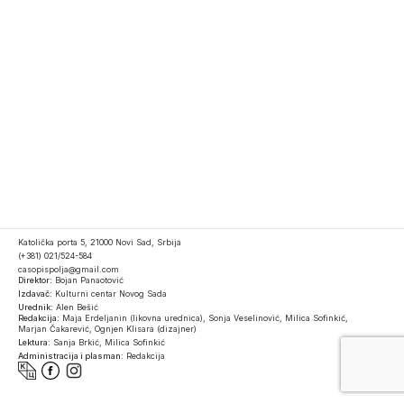
Katolička porta 5, 21000 Novi Sad, Srbija
(+381) 021/524-584
casopispolja@gmail.com
Direktor:
Bojan Panaotović
Izdavač:
Kulturni centar Novog Sada
Urednik:
Alen Bešić
Redakcija:
Maja Erdeljanin (likovna urednica), Sonja Veselinović, Milica Sofinkić,
Marjan Čakarević, Ognjen Klisara (dizajner)
Lektura:
Sanja Brkić, Milica Sofinkić
Administracija i plasman:
Redakcija