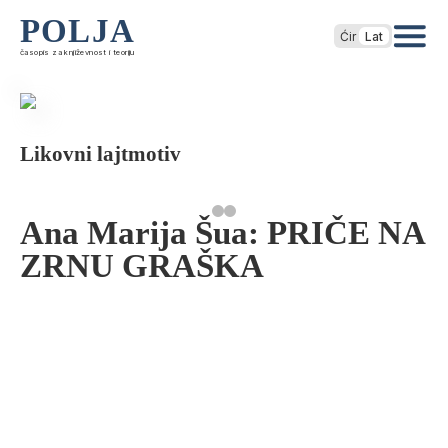
POLJA
Ćir
Lat
časopis za književnost i teoriju
Likovni lajtmotiv
Ana Marija Šua: PRIČE NA
ZRNU GRAŠKA