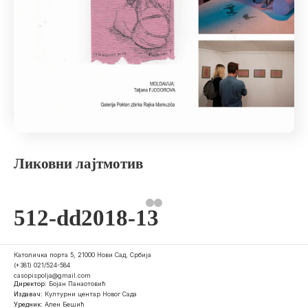
Ликовни лајтмотив
512-dd2018-13
Католичка порта 5, 21000 Нови Сад, Србија
(+381) 021/524-584
casopispolja@gmail.com
Директор:
Бојан Панаотовић
Издавач:
Културни центар Новог Сада
Уредник:
Ален Бешић