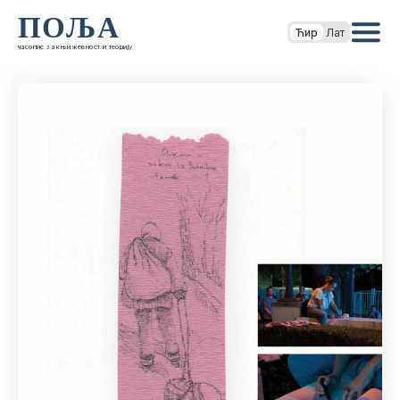
ПОЉА
Ћир
Лат
часопис за књижевност и теорију