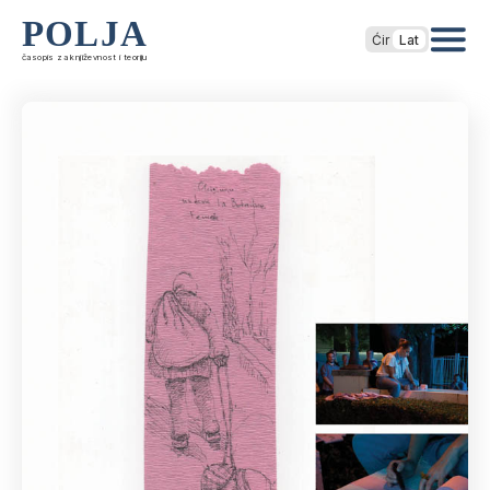
POLJA
Ćir
Lat
časopis za književnost i teoriju