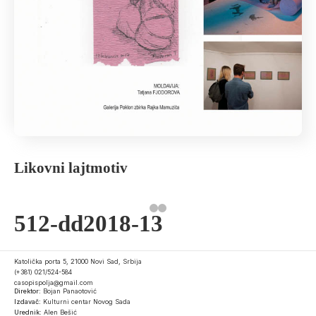
Likovni lajtmotiv
512-dd2018-13
Katolička porta 5, 21000 Novi Sad, Srbija
(+381) 021/524-584
casopispolja@gmail.com
Direktor:
Bojan Panaotović
Izdavač:
Kulturni centar Novog Sada
Urednik:
Alen Bešić