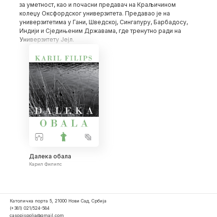
за уметност, као и почасни предавач на Краљичином
колеџу Оксфордског универзитета. Предавао је на
универзитетима у Гани, Шведској, Сингапуру, Барбадосу,
Индији и Сједињеним Државама, где тренутно ради на
Универзитету Јејл.
Далека обала
Карил Филипс
Католичка порта 5, 21000 Нови Сад, Србија
(+381) 021/524-584
casopispolja@gmail.com