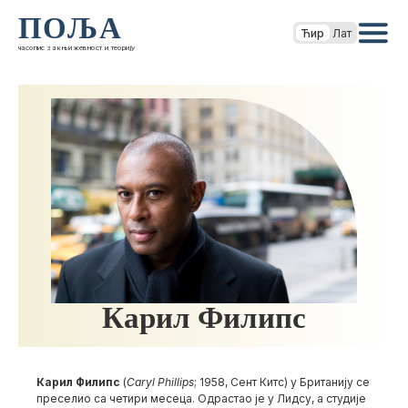
ПОЉА
Ћир
Лат
часопис за књижевност и теорију
Карил Филипс
Карил Филипс
(
Caryl Phillips
; 1958, Сент Китс) у Британију се
преселио са четири месеца. Одрастао је у Лидсу, а студије