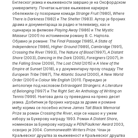
Енглеског језика и књижевности завршио је на Оксфордском
универзитету. Почетак његове књижевне каријере
обележили су позоришни комади
Strange Fruit
(1980),
Where
There is Darkness
(1982) и
The Shelter
(1983). Аутор је бројних
драма и документараца за радио и телевизију, као и
сценарија за филмове
Playing Away
(1986) и
The Mystic
Masseur
(2001) по истоименом роману В. С. Најпола.
Објавио је романе:
The Final Passage
(1985),
A
State of
Independence
(1986),
Higher Ground
(1989),
Cambridge
(1991),
Crossing the River
(1993),
The Nature of Blood
(1997),
A Distant
Shore
(2003),
Dancing in the Dark
(2005),
Foreigners
(2007),
In
the Falling Snow
(2009),
The Lost Child
(2015) и
A
View of the
Empire at Sunset
(2018), а у документарну прозу спадају
The
European Tribe
(1987),
The Atlantic Sound
(2000),
A New World
Order
(2001) и
Colour Me English
(2011). Приредио је
антологије под насловом
Extravagant Strangers: A Literature
of Belonging
(1997) и
The Right Set: An Anthology of Writing
on
Tennis
(1999). Његова дела су преведена на преко десет
језика. Добитник је бројних награда за драме и романе
међу којима се посебно истиче
James Tait Black Memorial
Prize
за роман
Crossing the River
, који се нашао и у ужем
избору за Букерову награду 1993. Роман
A Distant Shore
,
номинован за Букерову награду и
PEN/Faulkner Award
2003,
освојио је 2004.
Commonwealth Writers Prize
. Члан је
Краљевског друштва за књижевност и Краљевског друштва