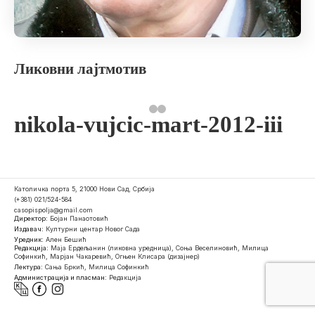
Ликовни лајтмотив
nikola-vujcic-mart-2012-iii
Католичка порта 5, 21000 Нови Сад, Србија
(+381) 021/524-584
casopispolja@gmail.com
Директор:
Бојан Панаотовић
Издавач:
Културни центар Новог Сада
Уредник:
Ален Бешић
Редакција:
Маја Ердељанин (ликовна уредница), Соња Веселиновић, Милица
Софинкић, Марјан Чакаревић, Огњен Клисара (дизајнер)
Лектура:
Сања Бркић, Милица Софинкић
Администрација и пласман:
Редакција