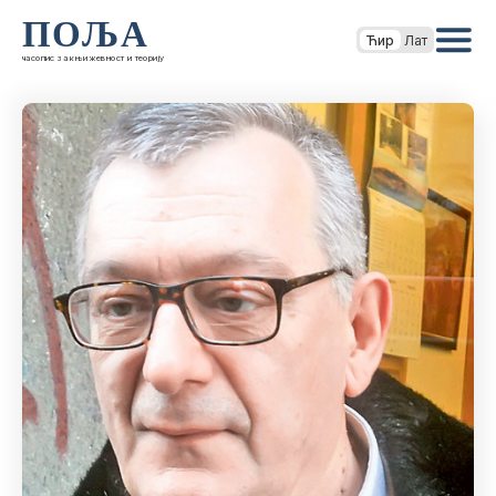
ПОЉА
Ћир
Лат
часопис за књижевност и теорију