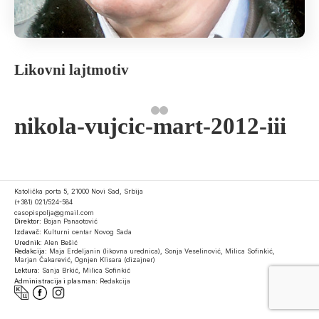
Likovni lajtmotiv
nikola-vujcic-mart-2012-iii
Katolička porta 5, 21000 Novi Sad, Srbija
(+381) 021/524-584
casopispolja@gmail.com
Direktor:
Bojan Panaotović
Izdavač:
Kulturni centar Novog Sada
Urednik:
Alen Bešić
Redakcija:
Maja Erdeljanin (likovna urednica), Sonja Veselinović, Milica Sofinkić,
Marjan Čakarević, Ognjen Klisara (dizajner)
Lektura:
Sanja Brkić, Milica Sofinkić
Administracija i plasman:
Redakcija