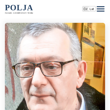
POLJA
Ćir
Lat
časopis za književnost i teoriju