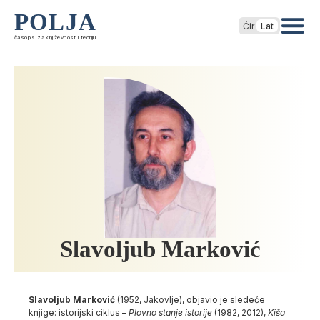
POLJA
Ćir
Lat
časopis za književnost i teoriju
Slavoljub Marković
Slavoljub Marković
(1952, Jakovlje), objavio je sledeće
knjige: istorijski ciklus –
Plovno stanje istorije
(1982, 2012),
Kiša