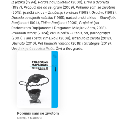
iz jezika
(1994),
Paralelna Biblioteka
(2000),
Drvo u dvorištu
(1997),
Probudi me da se igram
(2009),
Pobunio sam se životom
(2015); jezički ciklus –
Značenja i proteze
(1998),
Gradivo
(1993),
Dosada usvojenih rečnika
(1995); nadautorski ciklus –
Slavoljub i
Rupljanac
(1994),
Zidine Rapijane
(2009),
Projekat
(sa
Radomirom Rupljancem i Draganom Milojkovićem, 2018),
Pridodati istoriji
(2024); ciklus priča –
Biznis, rat, pornografija
(2007),
Film i ostali rimejkovi
(2008),
Istisnuto iz života
(2012),
Utisnuto
(2016),
Pet budućih romana
(2018) i
Strategije
(2019).
Urednik je časopisa
Priča
. Živi u Beogradu.
Pobunio sam se životom
Slavoljub Marković