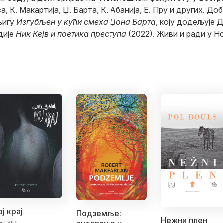
, К. Макартија, Џ. Барта, К. Абанија, Е. Пру и других. Доб
књигу
Изгубљен у кући смеха Џона Барта
, коју додељује 
дије
Ник Кејв и поетика преступа
(2022). Живи и ради у Н
ј крај
Подземље:
Нежни плен
н Гулд