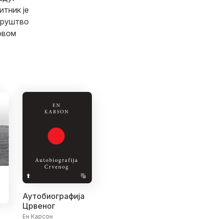
итник је
Друштво
овом
Аутобиографија
Црвеног
Ен Карсон