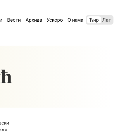
и
Вести
Архива
Ускоро
О нама
Ћир
Лат
ић
ески
аду.