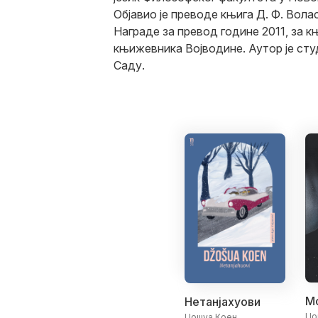
Објавио је преводе књига Д. Ф. Воласа
Награде за превод године 2011, за 
књижевника Војводине. Аутор је сту
Саду.
Мо
Нетанјахуови
Џо
Џошуа Коен