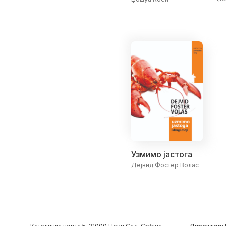
Узмимо јастога
Дејвид Фостер Волас