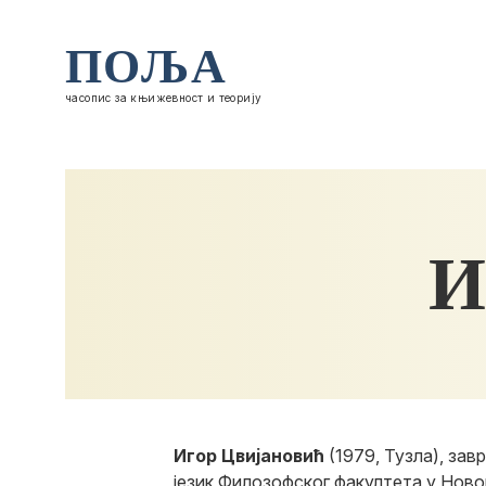
ПОЉА
часопис за књижевност и теорију
И
Игор Цвијановић
(1979, Тузла), зав
језик Филозофског факултета у Нов