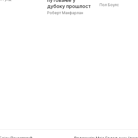
путовање у
Пол Боулс
дубоку прошлост
Роберт Макфарлан