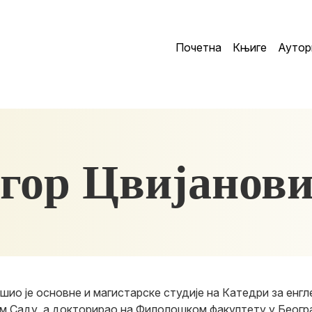
Почетна
Књиге
Аутор
гор Цвијанов
ршио је основне и магистарске студије на Катедри за енгл
ом Саду, а докторирао на Филолошком факултету у Беогр