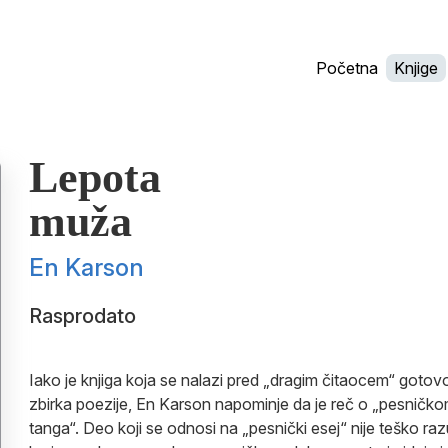
Početna
Knjige
Lepota
muža
En Karson
Rasprodato
Iako je knjiga koja se nalazi pred „dragim čitaocem“ goto
zbirka poezije, En Karson napominje da je reč o „pesničk
tanga“. Deo koji se odnosi na „pesnički esej“ nije teško raz