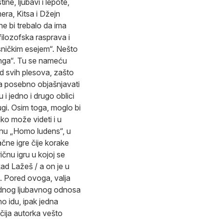
ne, ljubavi i lepote,
ra, Kitsa i Džejn
 ne bi trebalo da ima
filozofska rasprava i
sničkim esejem“. Nešto
anga“. Tu se nameću
od svih plesova, zašto
ba posebno objašnjavati
 i jedno i drugo oblici
rugi. Osim toga, moglo bi
kako može videti i u
enu „Homo ludens“, u
ne igre čije korake
čnu igru u kojoj se
ad Lažeš / a on je u
). Pored ovoga, valja
jednog ljubavnog odnosa
o idu, ipak jedna
 čija autorka vešto