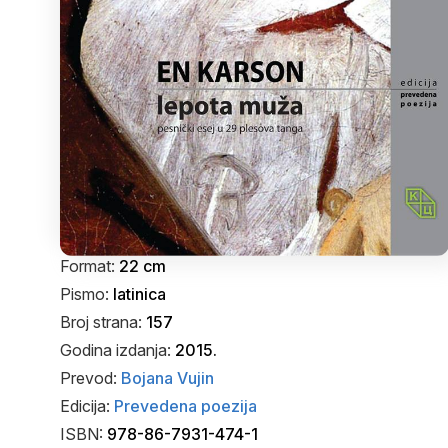
Format:
22 cm
Pismo:
latinica
Broj strana:
157
Godina izdanja:
2015.
Prevod:
Bojana Vujin
Edicija:
Prevedena poezija
ISBN:
978-86-7931-474-1