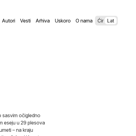
Autori
Vesti
Arhiva
Uskoro
O nama
Ćir
Lat
vo sasvim očigledno
om eseju u 29 plesova
umeti – na kraju