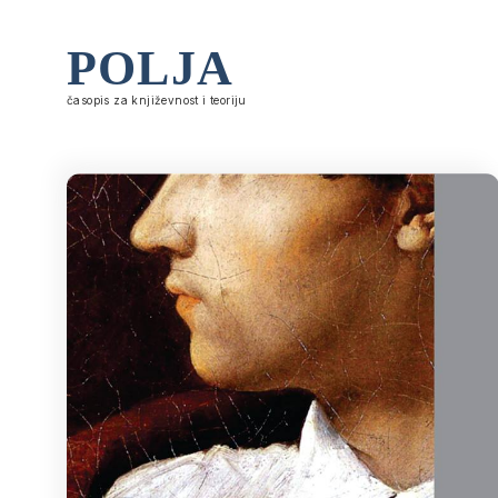
POLJA
časopis za književnost i teoriju