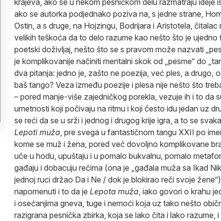
krajeva, ako se u nekom pesničkom delu razmatraju ideje isti
ako se autorka podjednako poziva na, s jedne strane, Home
Ostin, a s druge, na Hojzingu, Bodrijara i Aristotela, čitalac
velikih teškoća da to delo razume kao nešto što je ujedno 
poetski doživljaj, nešto što se s pravom može nazvati „pe
je komplikovanije načiniti mentalni skok od „pesme“ do „t
dva pitanja: jedno je, zašto ne poezija, već ples, a drugo, 
baš tango? Veza između poezije i plesa nije nešto što tre
– pored manje-više zajedničkog porekla, vezuje ih i to da su
umetnosti koji počivaju na ritmu i koji često idu jedan uz d
se reći da se u srži i jednog i drugog krije igra, a to se sva
Lepoti muža
, pre svega u fantastičnom tangu XXII po im
kome se muž i žena, pored već dovoljno komplikovane brač
uče u hodu, upuštaju i u pomalo bukvalnu, pomalo metafori
gađaju i dobacuju rečima (ona je „gađala muža sa Ikad Nik
jednoj ruci držao Da i Ne / dok je blokirao reči svoje žene“
napomenuti i to da je
Lepota muža
, iako govori o krahu 
i osećanjima gneva, tuge i nemoći koja uz tako nešto običn
razigrana pesnička zbirka, koja se lako čita i lako razume, i