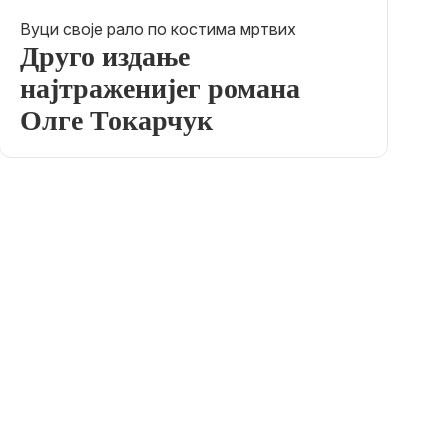
Вуци своје рало по костима мртвих
Друго издање
најтраженијег романа
Олге Токарчук