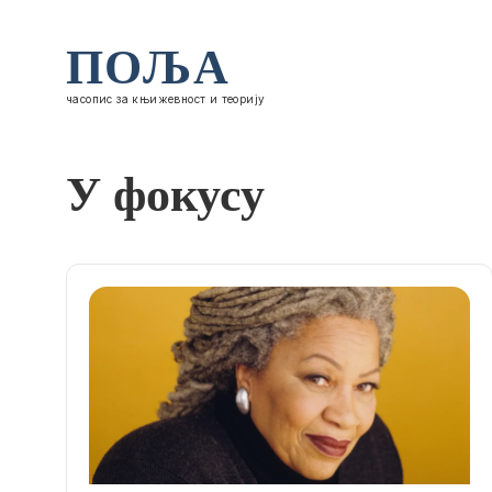
ПОЉА
часопис за књижевност и теорију
У фокусу