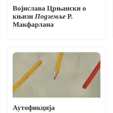
Војислава Црњански о
књизи
Подземље
Р.
Макфарлана
Аутофикција