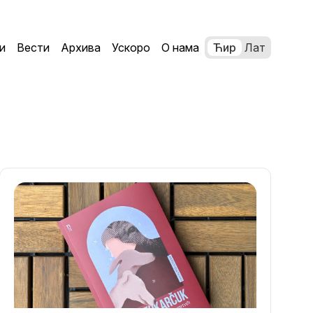
и
Вести
Архива
Ускоро
О нама
Ћир
Лат