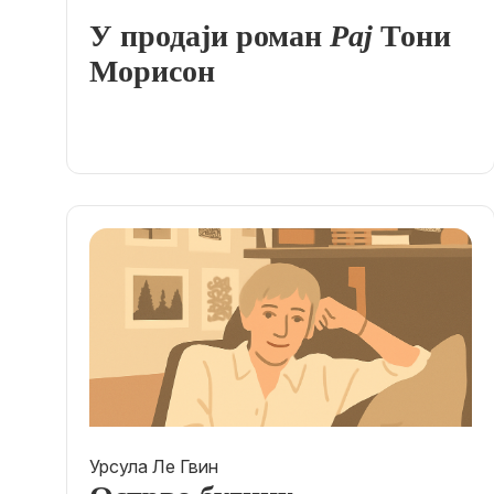
У продаји роман
Рај
Тони
Морисон
Урсула Ле Гвин