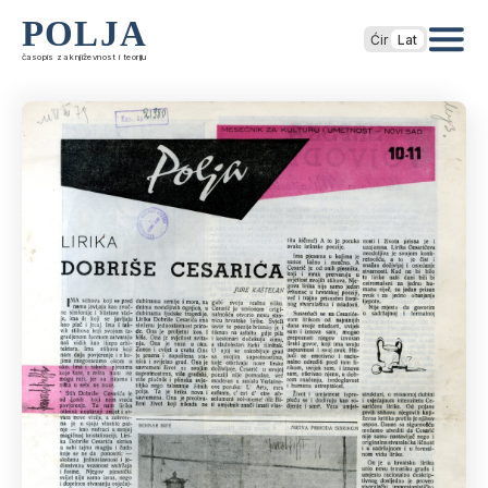
POLJA
Ćir
Lat
časopis za književnost i teoriju