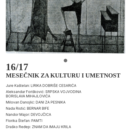
16/17
MESEČNIK ZA KULTURU I UMETNOST
Jure Kaštelan: LIRIKA DOBRIŠE CESARIĆA
Aleksandar Forišković: SRPSKA VOJVODINA
BORISLAVA MIHAJLOVIĆA
Milovan Danojlić: DANI ZA PESNIKA
Nada Ristić: BERNAR BIFE
Nandor Major: DEVOJČICA
Florika Štefan: PAMTI
Draško Ređep: ZNAM DA IMAJU KRILA