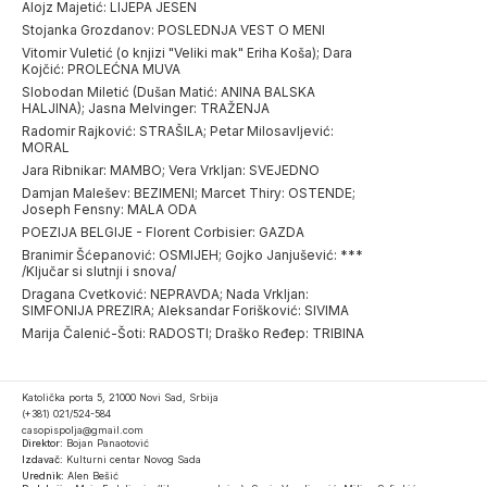
Alojz Majetić: LIJEPA JESEN
Stojanka Grozdanov: POSLEDNJA VEST O MENI
Vitomir Vuletić (o knjizi "Veliki mak" Eriha Koša); Dara
Kojčić: PROLEĆNA MUVA
Slobodan Miletić (Dušan Matić: ANINA BALSKA
HALJINA); Jasna Melvinger: TRAŽENJA
Radomir Rajković: STRAŠILA; Petar Milosavljević:
MORAL
Jara Ribnikar: MAMBO; Vera Vrkljan: SVEJEDNO
Damjan Malešev: BEZIMENI; Marcet Thiry: OSTENDE;
Joseph Fensny: MALA ODA
POEZIJA BELGIJE - Florent Corbisier: GAZDA
Branimir Šćepanović: OSMIJEH; Gojko Janjušević: ***
/Ključar si slutnji i snova/
Dragana Cvetković: NEPRAVDA; Nada Vrkljan:
SIMFONIJA PREZIRA; Aleksandar Forišković: SIVIMA
Marija Čalenić-Šoti: RADOSTI; Draško Ređep: TRIBINA
Katolička porta 5, 21000 Novi Sad, Srbija
(+381) 021/524-584
casopispolja@gmail.com
Direktor:
Bojan Panaotović
Izdavač:
Kulturni centar Novog Sada
Urednik:
Alen Bešić