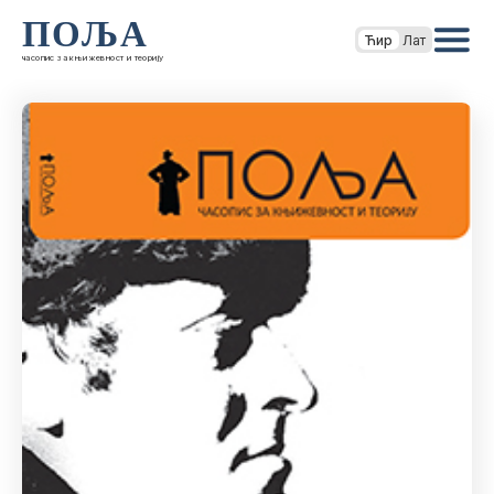
ПОЉА
Ћир
Лат
часопис за књижевност и теорију