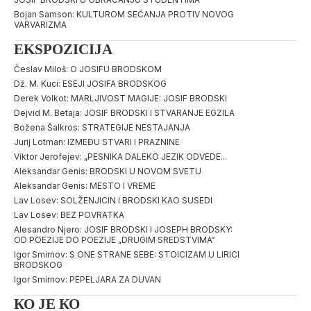
Bojan Samson: KULTUROM SEĆANJA PROTIV NOVOG
VARVARIZMA
EKSPOZICIJA
Česlav Miloš: O JOSIFU BRODSKOM
Dž. M. Kuci: ESEJI JOSIFA BRODSKOG
Derek Volkot: MARLJIVOST MAGIJE: JOSIF BRODSKI
Dejvid M. Betaja: JOSIF BRODSKI I STVARANJE EGZILA
Božena Šalkros: STRATEGIJE NESTAJANJA
Jurij Lotman: IZMEĐU STVARI I PRAZNINE
Viktor Jerofejev: „PESNIKA DALEKO JEZIK ODVEDE...
Aleksandar Genis: BRODSKI U NOVOM SVETU
Aleksandar Genis: MESTO I VREME
Lav Losev: SOLŽENJICIN I BRODSKI KAO SUSEDI
Lav Losev: BEZ POVRATKA
Alesandro Njero: JOSIF BRODSKI I JOSEPH BRODSKY:
OD POEZIJE DO POEZIJE „DRUGIM SREDSTVIMA“
Igor Smirnov: S ONE STRANE SEBE: STOICIZAM U LIRICI
BRODSKOG
Igor Smirnov: PEPELJARA ZA DUVAN
КО ЈЕ КО