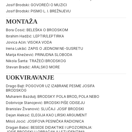
Josif Brodski: GOVOREĆI O MUZICI
Josif Brodski: PISMO L. I. BREŽNJEVU
MONTAŽA
Bora Ćosić: BELEŠKA O BRODSKOM
Ibrahim Hadžić: LEPTIR/LEPTIRKA
Jovica Aćin: VISOKA VODA
Irena Lukšić: ZAPIS O JEDNOM NE-SUSRETU
Marija Knežević: PRINUDNA SLOBODA
Nikola Šanta: TRAŽEĆI BRODSKOG
Stevan Bradić: ARALSKO MORE
UOKVIRAVANJE
Drago Bajt: POGOVOR UZ IZABRANE PESME JOSIFA
BRODSKOG
Muharem Bazdulj: BRODSKY: POLA BROD, POLA NEBO
Dobrivoje Stanojević: BRODSKI PIŠE ODISEJU
Branislav Živanović: SLUČAJ: JOSIF BRODSKI
Dejan Aleksić: ELEGIJA KAO LIRSKI ARGUMENT
Miloš Jocić: JOSIFOVA PESNIČKA RADIONICA
Dragan Babić: BESEDE DIDAKTIKE I UPOZORENJA:
JOSIF BRODSKI U OBRAĆANJU STUDENTIMA