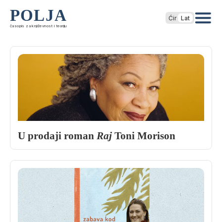
POLJA
Ćir
Lat
časopis za književnost i teoriju
U prodaji roman
Raj
Toni Morison