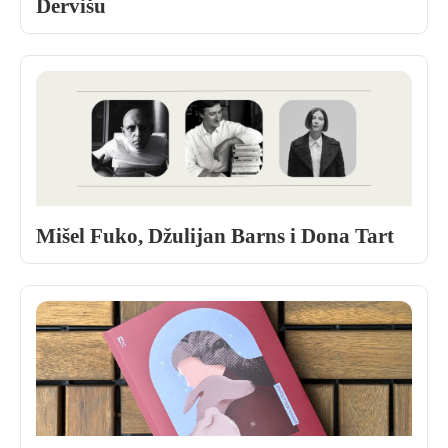
Dervišu
Mišel Fuko, Džulijan Barns i Dona Tart