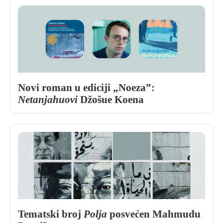
Novi roman u ediciji „Noeza”:
Netanjahuovi
Džošue Koena
Tematski broj
Polja
posvećen Mahmudu