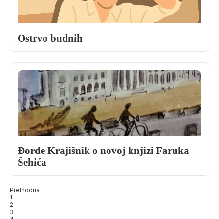
Ostrvo budnih
Đorđe Krajišnik o novoj knjizi Faruka
Šehića
Prethodna
1
2
3