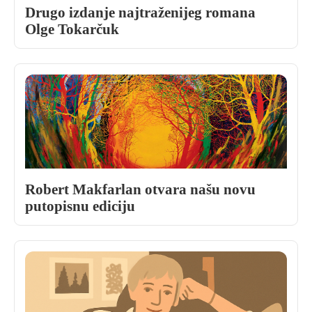
Drugo izdanje najtraženijeg romana
Olge Tokarčuk
Robert Makfarlan otvara našu novu
putopisnu ediciju