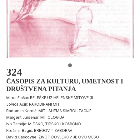
324
ČASOPIS ZA KULTURU, UMETNOST I
DRUŠTVENA PITANJA
Miron Flašar: BELEŠKE UZ HELENSKE MITOVE (I)
Jovica Aćin: PARODIRANI MIT
Radoman Kordić: MIT I SHEMA SIMBOLIZACIJE
Margerit Jursenar: MITOLOGIJA
Ivo Tartalja: MITSKO, TIPSKO I KOMIČNO
Krešimir Bagić: BREGOVIT ZABORAV
David Gascoyne: ŽIVOT ČOVJEKOV JE OVO MESO