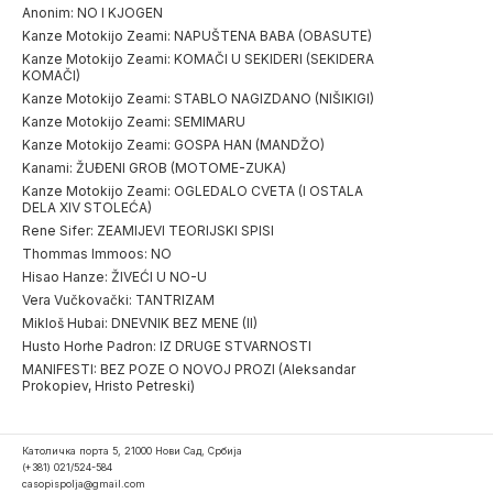
Anonim: NO I KJOGEN
Kanze Motokijo Zeami: NAPUŠTENA BABA (OBASUTE)
Kanze Motokijo Zeami: KOMAČI U SEKIDERI (SEKIDERA
KOMAČI)
Kanze Motokijo Zeami: STABLO NAGIZDANO (NIŠIKIGI)
Kanze Motokijo Zeami: SEMIMARU
Kanze Motokijo Zeami: GOSPA HAN (MANDŽO)
Kanami: ŽUĐENI GROB (MOTOME-ZUKA)
Kanze Motokijo Zeami: OGLEDALO CVETA (I OSTALA
DELA XIV STOLEĆA)
Rene Sifer: ZEAMIJEVI TEORIJSKI SPISI
Thommas Immoos: NO
Hisao Hanze: ŽIVEĆI U NO-U
Vera Vučkovački: TANTRIZAM
Mikloš Hubai: DNEVNIK BEZ MENE (II)
Husto Horhe Padron: IZ DRUGE STVARNOSTI
MANIFESTI: BEZ POZE O NOVOJ PROZI (Aleksandar
Prokopiev, Hristo Petreski)
Католичка порта 5, 21000 Нови Сад, Србија
(+381) 021/524-584
casopispolja@gmail.com