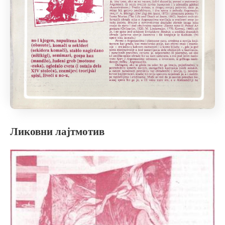
Ликовни лајтмотив