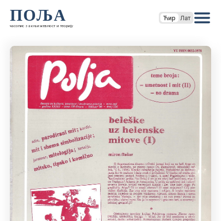
ПОЉА
Ћир
Лат
часопис за књижевност и теорију