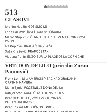
513
GLASOVI
Ibrahim Hadžić: GDE SMO MI
Enes Halilović: (DVE) BOROVE ŠIŠARKE
Marko Stojkić: VEČERNJI ENTERTEJMENT I KOKOSOVE
PALME
Iva Pejković: KRALJIČINA PLAŽA
Saša Knežević: PRAPOČETAK
Vladana Perlić: ENZO SUR LA PLAGE DE LA CORNICHE
VRT: DON DELILO (priredio Zoran
Paunović)
Frenk Lentrikija: AMERIČKI PISAC KAO GRAĐANIN
OPASNIH NAMERA
Martin Ejmis:
PODZEMLJE
DONA DELILA
Danijel Aron: KAKO ČITATI DONA DELILA
Piter Najt: DELILO, POSTMODERNIZAM,
POSTMODERNOST
Piter Boksol: MOGUĆNOST PROZE