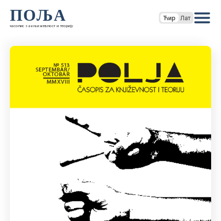
ПОЉА
Ћир
Лат
часопис за књижевност и теорију