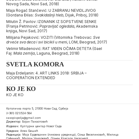
Novog Sada, Novi Sad, 2018)
Maja Rogač Stančević: U ZABRANU NEVIDLJIVOG
(Gordana Đilas:
Svakidašnji hleb
, Dijak, Priboj, 2018)
Milutin Ž. Pavlov: IZGNANIK IZ SOPSTVENE SENKE
(Franja Petrinović:
Popravljač ogledala
, Akademska
knjiga, Novi Sad, 2017)
Milijana Pejaković: VOZITI (Vitomirka Trebovac:
Sve
drveće sva deca i svi bicikli u meni
, LOM, Beograd, 2017)
Velimir Mladenović: RAT VIĐEN OČIMA DETETA (Gael
Faj:
Mala zemlja
, Laguna, Beograd, 2018)
SVETLA KOMORA
Maja Erdeljanin: 4. ART LINKS 2018: SRBIJA –
COOPERATION EXTENDED
КО ЈЕ КО
KO JE KO
Католичка порта 5, 21000 Нови Сад, Србија
(+381) 021/524-584
casopispolja@gmail.com
Директор:
Бојан Панаотовић
Издавач:
Културни центар Новог Сада
Уредник:
Ален Бешић
Редакција:
Маја Ердељанин (ликовна уредница), Соња Веселиновић, Милица
Софинкић, Марјан Чакаревић, Огњен Клисара (дизајнер)