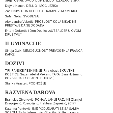
Stejsi Ostler: UVOD: DON DELILO I IZLAZAK IZ SNA
Dejvid Kauart: DELILO I MOĆ JEZIKA
Zan Bruks: DON DELILO O TRAMPOVOJ AMERICI
Srđan Srdić: SVOĐENJE
Aleksandra Vukotić: PROŠLOST KOJA NIKAD NE
PRESTAJE DA SE DOGAĐA
Entoni Dekertis i Don DeLilo: „AUTSAJDER U OVOM
DRUŠTVU“
ILUMINACIJE
Sintija Ozik: NEMOGUĆNOST PREVOĐENJA FRANCA
KAFKE
DOZIVI
TRI IRANSKE PESNIKINJE (Rira Abasi: SKRIVENE
KOŠTICE; Suzan Atefat Pekam: TARA; Zara Hušmand:
POZIVNICA ZA GLADNE DUHOVE)
Stanka Hrastelj: PODNOŽJE
RAZMENA DAROVA
Branislav Živanović: PONAVLJANJE RAZLIKE (Danijel
Dragojević:
Kasno ljeto
, Fraktura, Zaprešić, 2017)
Katarina Pantović: (NE) PODUDARATI SE SA SAMIM
SOBOM (Saša Jelenković:
Gibraltar
, Kulturni centar