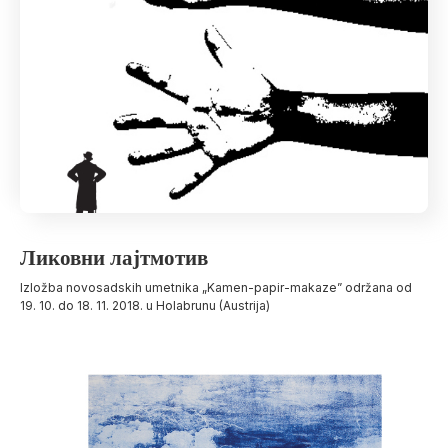
Ликовни лајтмотив
Izložba novosadskih umetnika „Kamen-papir-makaze” održana od
19. 10. do 18. 11. 2018. u Holabrunu (Austrija)