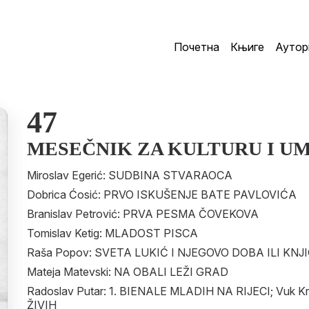
Почетна
Књиге
Аутор
47
MESEČNIK ZA KULTURU I U
Miroslav Egerić: SUDBINA STVARAOCA
Dobrica Ćosić: PRVO ISKUŠENJE BATE PAVLOVIĆA
Branislav Petrović: PRVA PESMA ČOVEKOVA
Tomislav Ketig: MLADOST PISCA
Raša Popov: SVETA LUKIĆ I NJEGOVO DOBA ILI K
Mateja Matevski: NA OBALI LEŽI GRAD
Radoslav Putar: 1. BIENALE MLADIH NA RIJECI; Vuk K
ŽIVIH