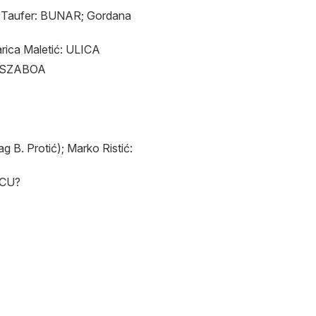
Taufer: BUNAR; Gordana
ca Maletić: ULICA
 SZABOA
B. Protić); Marko Ristić:
ECU?