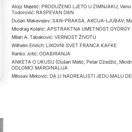
Alojz Majetić: PRODUŽENO LJETO U ZIMNJAKU; Veno 
Todorović: RASPEVAN DAN
Dušan Makavejev: SAN-PRAKSA, AKCIJA-LJUBAV; Mari
Miodrag Kolarić: APSTRAKTNA UMETNOST GYÖRGY
Milan A. Tabaković: VERNOST ŽIVOTU
Wilhelm Emrich: LIKOVNI SVET FRANCA KAFKE
Ranko Jotić: ODABIRANJA
ANKETA O UKUSU (Dušan Matić, Petar Džadžić, Miodrag 
ODLOMCI MARGINALIJA
Milosav Mirković: DA LI NADREALISTI JEDU MALU D