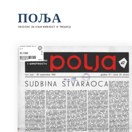
ПОЉА
часопис за књижевност и теорију