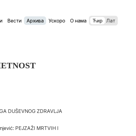
и
Вести
Архива
Ускоро
О нама
Ћир
Лат
METNOST
NJIGA DUŠEVNOG ZDRAVLJA
rnjević: PEJZAŽI MRTVIH I