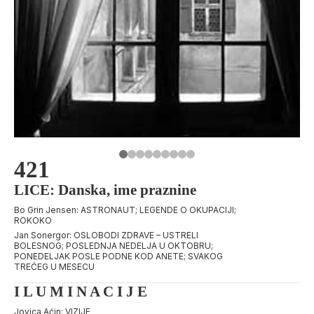
421
LICE: Danska, ime praznine
Bo Grin Jensen: ASTRONAUT; LEGENDE O OKUPACIJI;
ROKOKO
Jan Sonergor: OSLOBODI ZDRAVE – USTRELI
BOLESNOG; POSLEDNJA NEDELJA U OKTOBRU;
PONEDELJAK POSLE PODNE KOD ANETE; SVAKOG
TREĆEG U MESECU
I L U M I N A C I J E
Jovica Aćin: VIZIJE