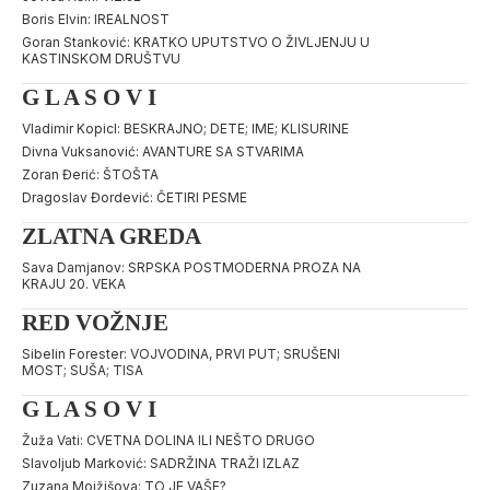
Boris Elvin: IREALNOST
Goran Stanković: KRATKO UPUTSTVO O ŽIVLJENJU U
KASTINSKOM DRUŠTVU
G L A S O V I
Vladimir Kopicl: BESKRAJNO; DETE; IME; KLISURINE
Divna Vuksanović: AVANTURE SA STVARIMA
Zoran Đerić: ŠTOŠTA
Dragoslav Đordević: ČETIRI PESME
ZLATNA GREDA
Sava Damjanov: SRPSKA POSTMODERNA PROZA NA
KRAJU 20. VEKA
RED VOŽNJE
Sibelin Forester: VOJVODINA, PRVI PUT; SRUŠENI
MOST; SUŠA; TISA
G L A S O V I
Žuža Vati: CVETNA DOLINA ILI NEŠTO DRUGO
Slavoljub Marković: SADRŽINA TRAŽI IZLAZ
Zuzana Mojžišova: TO JE VAŠE?