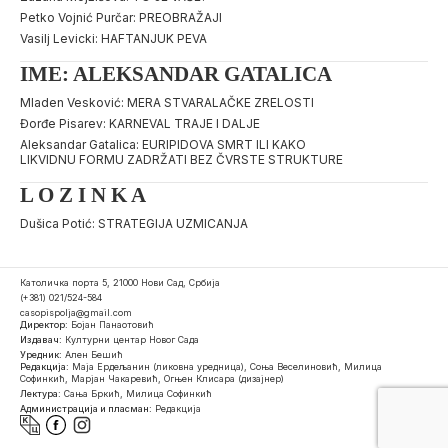
Petko Vojnić Purčar: PREOBRAŽAJI
Vasilj Levicki: HAFTANJUK PEVA
IME: ALEKSANDAR GATALICA
Mladen Vesković: MERA STVARALAČKE ZRELOSTI
Đorđe Pisarev: KARNEVAL TRAJE I DALJE
Aleksandar Gatalica: EURIPIDOVA SMRT ILI KAKO
LIKVIDNU FORMU ZADRŽATI BEZ ČVRSTE STRUKTURE
L O Z I N K A
Dušica Potić: STRATEGIJA UZMICANJA
Католичка порта 5, 21000 Нови Сад, Србија
(+381) 021/524-584
casopispolja@gmail.com
Директор:
Бојан Панаотовић
Издавач:
Културни центар Новог Сада
Уредник:
Ален Бешић
Редакција:
Маја Ердељанин (ликовна уредница), Соња Веселиновић, Милица
Софинкић, Марјан Чакаревић, Огњен Клисара (дизајнер)
Лектура:
Сања Бркић, Милица Софинкић
Администрација и пласман:
Редакција