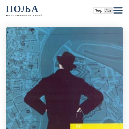
ПОЉА
Ћир
Лат
часопис за књижевност и теорију