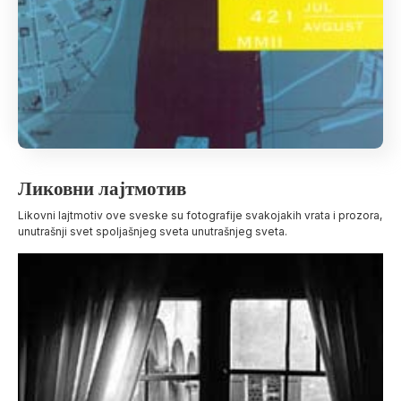
Ликовни лајтмотив
Likovni lajtmotiv ove sveske su fotografije svakojakih vrata i prozora,
unutrašnji svet spoljašnjeg sveta unutrašnjeg sveta.