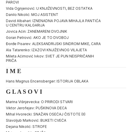
PAROVI
Vida Ognjenović: U KNJIŽEVNOSTI, BEZ OSTATKA
Danilo Nikolić: MOJ ASISTENT
David Albahari: IZNENADNA POJAVA MIHAJLA PANTIĆA
U CENTRU KALGARIJA
Jovica Aćin: ZANEMARENI DVOJNIK
Goran Petrović: AKO JE TO DVOBOJ
Đorđe Pisarev: ALEKSANDRIJSKI SINDROM MIKE, CARA
Ala Tatarenko: IZAZOVI KNJIŽEVNOG VILAJETA
Mileta Aćimović Ivkov: SVET JE PUN NEISPRIČANIH
PRIČA
I M E
Hans Magnus Encensberger: ISTORIJA OBLAKA
G L A S O V I
Marina Višnjevecka: O PRIRODI STVARI
Viktor Jerofejev: PUŠKINOVA DECA
Mihal Hvorecki: SNAŽAN OSEĆAJ ČISTOTE (II)
Slavoljub Marković: BUKETI CVEĆA
Dejana Nikolić: STROFE