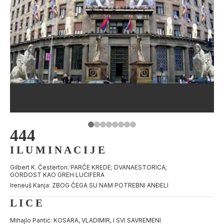
444
I L U M I N A C I J E
Gilbert K. Česterton: PARČE KREDE; DVANAESTORICA;
GORDOST KAO GREH LUCIFERA
Ireneuš Kanja: ZBOG ČEGA SU NAM POTREBNI ANĐELI
L I C E
Mihajlo Pantić: KOSARA, VLADIMIR, I SVI SAVREMENI