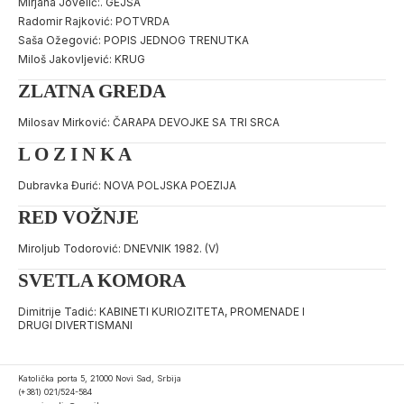
Mirjana Jovelić:. GEJŠA
Radomir Rajković: POTVRDA
Saša Ožegović: POPIS JEDNOG TRENUTKA
Miloš Jakovljević: KRUG
ZLATNA GREDA
Milosav Mirković: ČARAPA DEVOJKE SA TRI SRCA
L O Z I N K A
Dubravka Đurić: NOVA POLJSKA POEZIJA
RED VOŽNJE
Miroljub Todorović: DNEVNIK 1982. (V)
SVETLA KOMORA
Dimitrije Tadić: KABINETI KURIOZITETA, PROMENADE I
DRUGI DIVERTISMANI
Katolička porta 5, 21000 Novi Sad, Srbija
(+381) 021/524-584