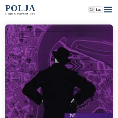
POLJA
Ćir
Lat
časopis za književnost i teoriju