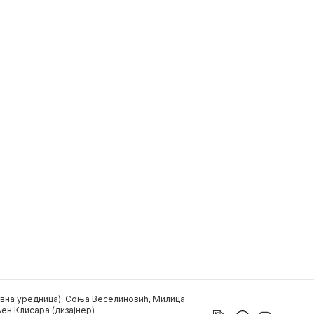
вна уредница), Соња Веселиновић, Милица
ен Клисара (дизајнер)