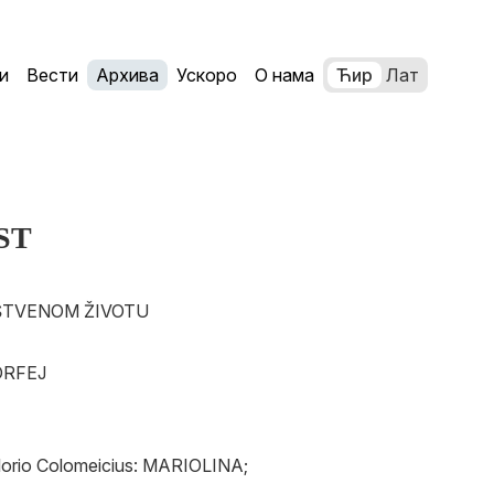
и
Вести
Архива
Ускоро
О нама
Ћир
Лат
ST
RUŠTVENOM ŽIVOTU
ORFEJ
lorio Colomeicius: MARIOLINA;