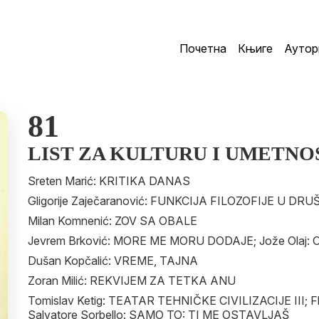
Почетна
Књиге
Аутор
81
LIST ZA KULTURU I UMETNO
Sreten Marić: KRITIKA DANAS
Gligorije Zaječaranović: FUNKCIJA FILOZOFIJE U D
Milan Komnenić: ZOV SA OBALE
Jevrem Brković: MORE ME MORU DODAJE; Jože Olaj: 
Dušan Kopčalić: VREME, TAJNA
Zoran Milić: REKVIJEM ZA TETKA ANU
Tomislav Ketig: TEATAR TEHNIČKE CIVILIZACIJE III; F
Salvatore Sorbello: SAMO TO: TI ME OSTAVLJAŠ