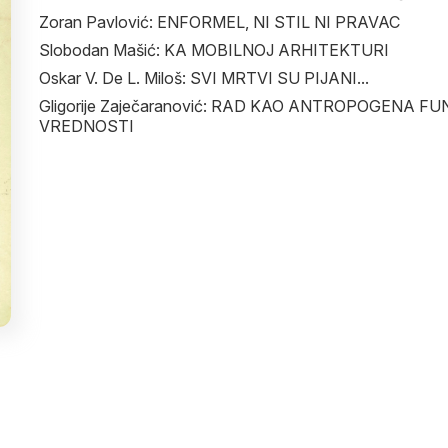
Zoran Pavlović: ENFORMEL, NI STIL NI PRAVAC
Slobodan Mašić: KA MOBILNOJ ARHITEKTURI
Oskar V. De L. Miloš: SVI MRTVI SU PIJANI...
Gligorije Zaječaranović: RAD KAO ANTROPOGENA FU
VREDNOSTI