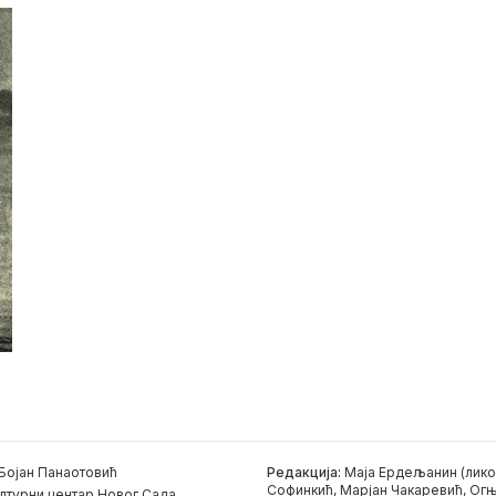
Бојан Панаотовић
Редакција:
Маја Ердељанин (лико
Софинкић, Марјан Чакаревић, Огњ
лтурни центар Новог Сада