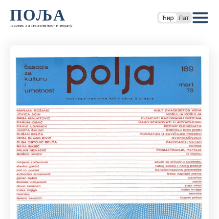
ПОЉА
Ћир
Лат
часопис за књижевност и теорију