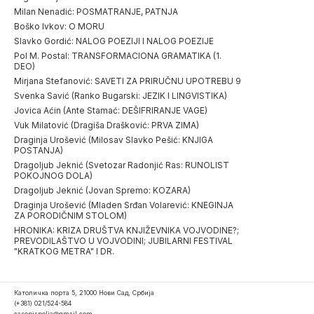
Milan Nenadić: POSMATRANJE, PATNJA
Boško Ivkov: O MORU
Slavko Gordić: NALOG POEZIJI I NALOG POEZIJE
Pol M. Postal: TRANSFORMACIONA GRAMATIKA (1.
DEO)
Mirjana Stefanović: SAVETI ZA PRIRUČNU UPOTREBU 9
Svenka Savić (Ranko Bugarski: JEZIK I LINGVISTIKA)
Jovica Aćin (Ante Stamać: DEŠIFRIRANJE VAGE)
Vuk Milatović (Dragiša Drašković: PRVA ZIMA)
Draginja Urošević (Milosav Slavko Pešić: KNJIGA
POSTANJA)
Dragoljub Jeknić (Svetozar Radonjić Ras: RUNOLIST
POKOJNOG DOLA)
Dragoljub Jeknić (Jovan Spremo: KOZARA)
Draginja Urošević (Mladen Srđan Volarević: KNEGINJA
ZA PORODIČNIM STOLOM)
HRONIKA: KRIZA DRUŠTVA KNJIŽEVNIKA VOJVODINE?;
PREVODILAŠTVO U VOJVODINI; JUBILARNI FESTIVAL
"KRATKOG METRA" I DR.
Католичка порта 5, 21000 Нови Сад, Србија
(+381) 021/524-584
casopispolja@gmail.com