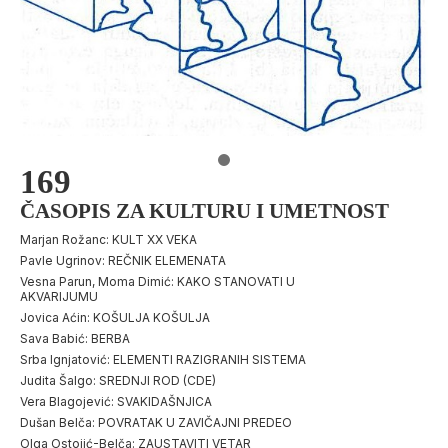
169
ČASOPIS ZA KULTURU I UMETNOST
Marjan Rožanc: KULT XX VEKA
Pavle Ugrinov: REČNIK ELEMENATA
Vesna Parun, Moma Dimić: KAKO STANOVATI U
AKVARIJUMU
Jovica Aćin: KOŠULJA KOŠULJA
Sava Babić: BERBA
Srba Ignjatović: ELEMENTI RAZIGRANIH SISTEMA
Judita Šalgo: SREDNJI ROD (CDE)
Vera Blagojević: SVAKIDAŠNJICA
Dušan Belča: POVRATAK U ZAVIČAJNI PREDEO
Olga Ostojić-Belča: ZAUSTAVITI VETAR