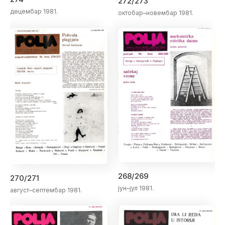
272/273
децембар 1981.
октобар–новембар 1981.
268/269
270/271
јун–јул 1981.
август–септембар 1981.