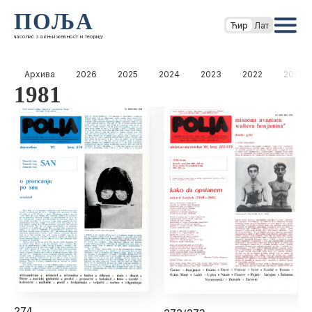
ПОЉА
Ћир
Лат
часопис за књижевност и теорију
Архива
2026
2025
2024
2023
2022
2021
1981
274