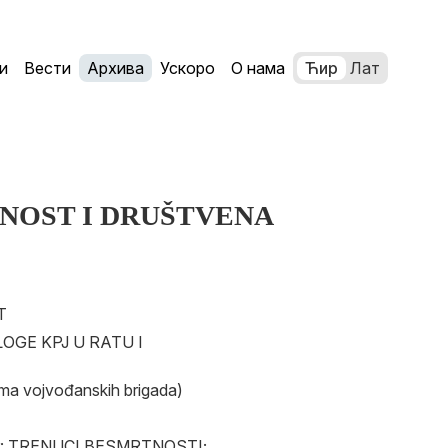
и
Вести
Архива
Ускоро
О нама
Ћир
Лат
NOST I DRUŠTVENA
T
LOGE KPJ U RATU I
a vojvođanskih brigada)
er: TRENUCI BESMRTNOSTI;