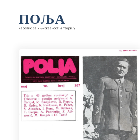
ПОЉА
часопис за књижевност и теорију