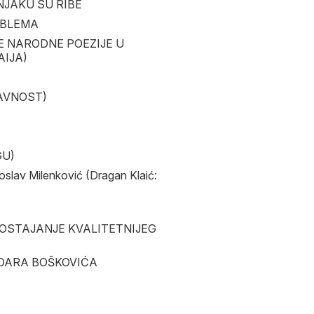
ADNJAKU SU RIBE
ROBLEMA
SKE NARODNE POEZIJE U
AIJA)
 JAVNOST)
GU)
oslav Milenković (Dragan Klaić:
EDOSTAJANJE KVALITETNIJEG
ŽIDARA BOŠKOVIĆA