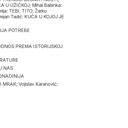
A U UŽIČKOJ; Mihal Babinka:
ija: TEBI, TITO; Žarko
Dejan Tadić: KUĆA U KOJOJ JE
CIJA POTREBE
V ODNOS PREMA ISTORIJSKOJ
TERATURE
 U NAS
DONADINIJA
 MRAK; Vojislav Karanović: