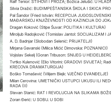
Ralf Tenior: STIHOVI I PROZA; Božica Jelušić: U HL
Silvia Dražić: BUDIMPEŠTANSKA ŠKOLA I SKICA P
Pal Šandor (Fried István: RECEPCIJA JUGOSLOVEN
MAĐARSKOJ KNJIŽEVNOSTI OD KAZINCIJA DO JOK
Dragan Koković (Stipe Šuvar: POLITIKA I KULTURA)
Miroljub Radojković (Tomislav Jantol: SOCIJALIZAM I
A. D. Badnjar (Slobodan Selenić: PRIJATELJI)
Mirjana Gavanski (Milica Mićić Dimovska: POZNANICI)
Vojislav Sekelj (Goran Tribuson: SNIJEG U HEIDELBER
Tvrtko Kulenović (Elio Vitorini: GRADOVI SVIJETA); Rad
KRECOVA DRAMATURGIJA)
Boško Tomašević (Vilijem Blejk: VJEČNO EVANĐELJE)
Milan Cerovina: UMETNIČKI USTUPCI UKUSU ILI N
RADA (II)
Stevan Stanić: RAT I REVOLUCIJA NA SLIKAMA BO
Zoran Đerić: U SOBU. U SOBI