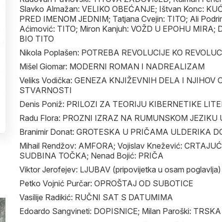
Slavko Almažan: VELIKO OBEĆANJE; Ištvan Konc: KUĆ
PRED IMENOM JEDNIM; Tatjana Cvejin: TITO; Ali Podrim
Aćimović: TITO; Miron Kanjuh: VOŽD U EPOHU MIRA; 
BIO TITO
Nikola Poplašen: POTREBA REVOLUCIJE KO REVOLU
Mišel Giomar: MODERNI ROMAN I NADREALIZAM
Veliks Vodička: GENEZA KNJIŽEVNIH DELA I NJIHO
STVARNOSTI
Denis Poniž: PRILOZI ZA TEORIJU KIBERNETIKE LI
Radu Flora: PROZNI IZRAZ NA RUMUNSKOM JEZIKU
Branimir Donat: GROTESKA U PRIČAMA ULDERIKA 
Mihail Rendžov: AMFORA; Vojislav Knežević: CRTAJUĆI
SUDBINA TOČKA; Nenad Bojić: PRIČA
Viktor Jerofejev: LJUBAV (pripovijetka u osam poglavlja)
Petko Vojnić Purčar: OPROŠTAJ OD SUBOTICE
Vasilije Radikić: RUČNI SAT S DATUMIMA
Edoardo Sangvineti: DOPISNICE; Milan Paroški: TRSKA