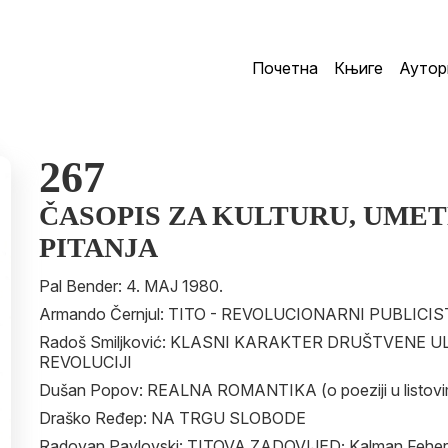
Почетна
Књиге
Аутор
267
ČASOPIS ZA KULTURU, UMET
PITANJA
Pal Bender: 4. MAJ 1980.
Armando Černjul: TITO - REVOLUCIONARNI PUBLICIS
Radoš Smiljković: KLASNI KARAKTER DRUŠTVENE U
REVOLUCIJI
Dušan Popov: REALNA ROMANTIKA (o poeziji u listovim
Draško Ređep: NA TRGU SLOBODE
Radovan Pavlovski: TITOVA ZADOVIJED; Kalman Feh