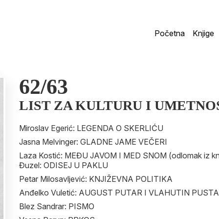
Početna
Knjige
62/63
LIST ZA KULTURU I UMETNO
Miroslav Egerić: LEGENDA O SKERLIĆU
Jasna Melvinger: GLADNE JAME VEČERI
Laza Kostić: MEĐU JAVOM I MED SNOM (odlomak iz knjig
Đuzel: ODISEJ U PAKLU
Petar Milosavljević: KNJIŽEVNA POLITIKA
Anđelko Vuletić: AUGUST PUTAR I VLAHUTIN PUST
Blez Sandrar: PISMO