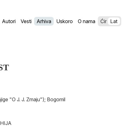
Autori
Vesti
Arhiva
Uskoro
O nama
Ćir
Lat
ST
e "O J. J. Zmaju"); Bogomil
AHIJA