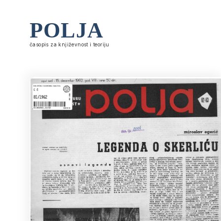
POLJA
časopis za književnost i teoriju