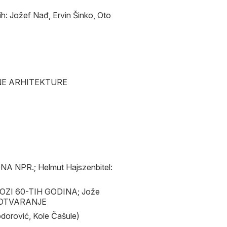
: Jožef Nađ, Ervin Šinko, Oto
NE ARHITEKTURE
A NPR.; Helmut Hajszenbitel:
OZI 60-TIH GODINA; Jože
ć: OTVARANJE
dorović, Kole Čašule)