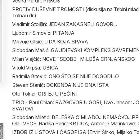
Vesna Parun: PRKOS
PROTIV DUŠEVNE TROMOSTI (diskusija na Tribini mladih
Tolnai i dr.)
Vladimir Stojšin: JEDAN ZAKASNELI GOVOR...
Ljubomir Simović: PITANJA
Milivoje Glišić: LIDA KOJA SPAVA
Slobodan Mašić: GAUDIEVSKI KOMPLEKS SAVREME
Milan Vlajčić: NOVE "SEOBE" MILOŠA CRNJANSKOG
Vitold Virpša: UBICA
Radmila Bitević: ONO ŠTO SE NIJE DOGODILO
Stevan Stanić: ĐOKONDA NIJE ONA ISTA
Oto Tolnai: ORFEJ U PEĆINI
TRIO - Paul Celan: RAZGOVOR U GORI; Uve Janson: JON
SVATOVI
Slobodan Miletić: BELEŠKA O MLADOJ NEMAČKOJ PR
Olaj: VEČE; Radiša Perić: KRTICA; Antonije Marinkovi
IZBOR IZ LISTOVA I ČASOPISA (Ervin Šinko, Mijalko To